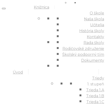
Knižnica
O škole
Naša škola
Učitelia
História školy
Kontakty
Rada školy
Rodičovské združenie
Školský podporný tím
Dokumenty
Úvod
Triedy
1. stupeň
Trieda 1.A
Trieda 1.B
Trieda 1.C