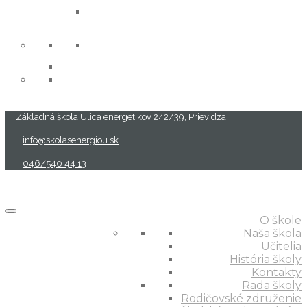
projekty
Základná škola Ulica energetikov 242/39, Prievidza
info@skolasenergiou.sk
046/540 44 13
O škole
Naša škola
Učitelia
História školy
Kontakty
Rada školy
Rodičovské združenie