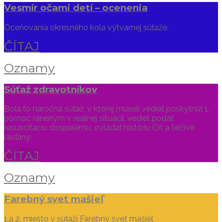
Vesmír očami detí – ocenenia
Oceňovania okresného kola výtvarnej súťaže.
ČÍTAJ
Oznamy
Súťaž zdravotníkov
Bola to náročná súťaž, v ktorej museli vedieť poskytnúť 1.
pomoc raneným v reálnej situácii, vedieť podať
resuscitáciu dospelému, ovládať históriu ČK a liečivé
rastliny.
ČÍTAJ
Oznamy
Farebný svet mašieľ
1.a 2. miesto v súťaži Farebný svet mašieľ