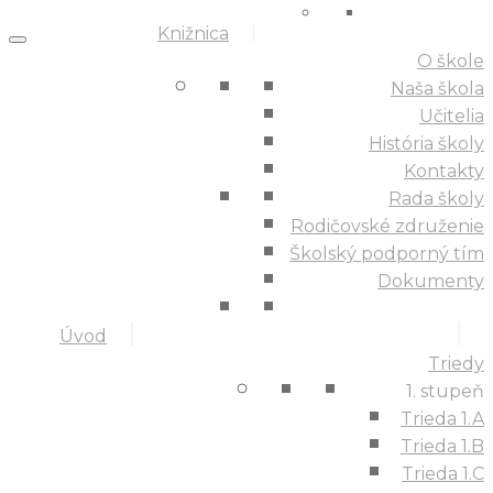
Knižnica
O škole
Naša škola
Učitelia
História školy
Kontakty
Rada školy
Rodičovské združenie
Školský podporný tím
Dokumenty
Úvod
Triedy
1. stupeň
Trieda 1.A
Trieda 1.B
Trieda 1.C