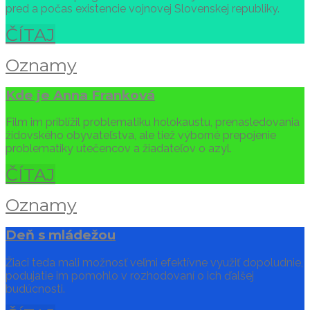
pred a počas existencie vojnovej Slovenskej republiky.
ČÍTAJ
Oznamy
Kde je Anna Franková
Film im priblížil problematiku holokaustu, prenasledovania
židovského obyvateľstva, ale tiež výborné prepojenie
problematiky utečencov a žiadateľov o azyl.
ČÍTAJ
Oznamy
Deň s mládežou
Žiaci teda mali možnosť veľmi efektívne využiť dopoludnie,
podujatie im pomohlo v rozhodovaní o ich ďalšej
budúcnosti.