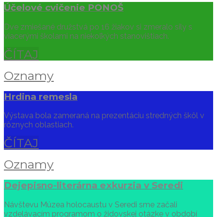
Účelové cvičenie PONOŠ
Dve zmiešané družstvá po 16 žiakov si zmeralo sily s
viacerými školami na niekoľkých stanovištiach.
ČÍTAJ
Oznamy
Hrdina remesla
Výstava bola zameraná na prezentáciu stredných škôl v
rôznych oblastiach.
ČÍTAJ
Oznamy
Dejepisno-literárna exkurzia v Seredi
Návštevu Múzea holocaustu v Seredi sme začali
vzdelávacím programom o židovskej otázke v období