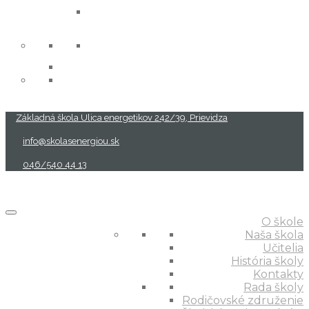
projekty
Základná škola Ulica energetikov 242/39, Prievidza
info@skolasenergiou.sk
046/540 44 13
O škole
Naša škola
Učitelia
História školy
Kontakty
Rada školy
Rodičovské združenie