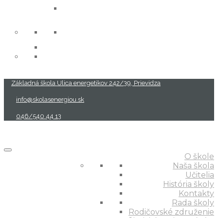
projekty
Základná škola Ulica energetikov 242/39, Prievidza
info@skolasenergiou.sk
046/540 44 13
O škole
Naša škola
Učitelia
História školy
Kontakty
Rada školy
Rodičovské združenie