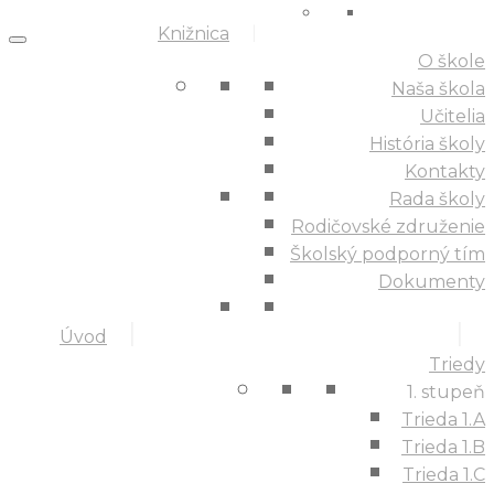
Knižnica
O škole
Naša škola
Učitelia
História školy
Kontakty
Rada školy
Rodičovské združenie
Školský podporný tím
Dokumenty
Úvod
Triedy
1. stupeň
Trieda 1.A
Trieda 1.B
Trieda 1.C