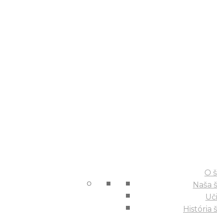
Základná škola Ulica energetikov 242/39, Prievidza
O 
Naša 
Uči
História 