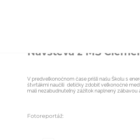
Návšteva z MŠ Clemen
V predveľkonočnom čase prišli našu Školu s energ
štvrtákmi naučili detičky zdobiť veľkonočné medo
mali nezabudnuteľný zážitok naplnený zábavou a
Fotoreportáž: