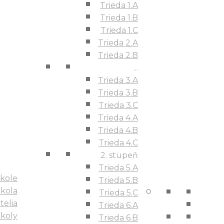
Trieda 1.A
Trieda 1.B
Trieda 1.C
Trieda 2.A
Triedy
Trieda 2.B
1. stupeň
...
Trieda 1.A
Trieda 3.A
Trieda 1.B
Trieda 1.C
Trieda 3.B
Trieda 2.A
Trieda 3.C
Trieda 2.B
Trieda 4.A
...
Trieda 3.A
Trieda 4.B
Trieda 3.B
Trieda 4.C
Trieda 3.C
2. stupeň
Trieda 4.A
Trieda 4.B
Trieda 5.A
Trieda 4.C
O škole
škole
Trieda 5.B
2. stupeň
Naša škola
škola
Trieda 5.C
Trieda 5.A
Učitelia
telia
Trieda 5.B
Trieda 6.A
História školy
Trieda 5.C
školy
Kontakty
Trieda 6.B
Trieda 6.A