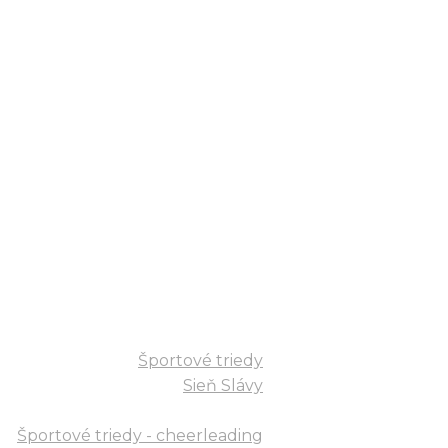
046/540 44 13
info@skolasenergiou.sk
Športové triedy
Sieň Slávy
Športové triedy
Sieň Slávy
Športové triedy - cheerleading