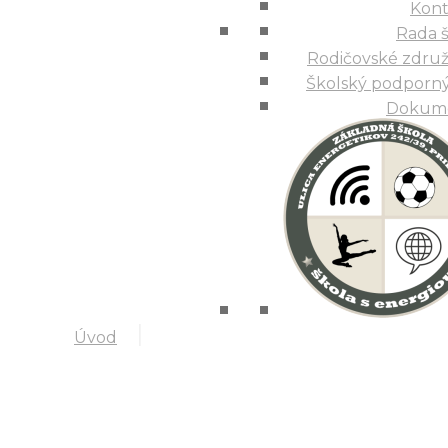
Kont
Rodi
Rada 
Škol
Rodičovské združ
Školský podporný
Dokum
Úvod
Úvod