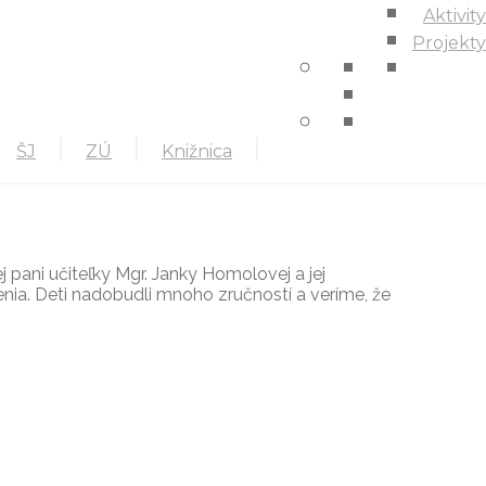
Aktivity
ZÚ
Knižnica
Projekty
ŠJ
ZÚ
Knižnica
 pani učiteľky Mgr. Janky Homolovej a jej
enia. Deti nadobudli mnoho zručností a veríme, že