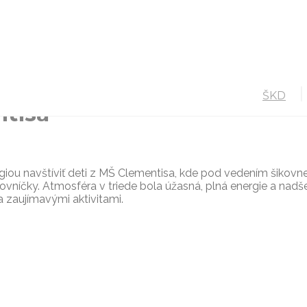
Žiacky parlament
ŠKD
ŠJ
ŠKD
tisa
iou navštíviť deti z MŠ Clementisa, kde pod vedením šikovnej
vníčky. Atmosféra v triede bola úžasná, plná energie a nadš
 zaujímavými aktivitami.