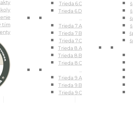
Rada školy
akty
Trieda 6.C
š
Trieda 6.B
čovské združenie
školy
Trieda 6.C
Trieda 6.D
š
ský podporný tím
Trieda 6.D
enie
Dokumenty
...
š
...
 tím
Trieda 7.A
š
Trieda 7.A
enty
Trieda 7.B
Trieda 7.B
š
Trieda 7.C
Trieda 7.C
š
Trieda 8.A
Trieda 8.A
Trieda 8.B
Trieda 8.B
Trieda 8.C
...
Trieda 8.C
Trieda 9.A
...
Trieda 9.B
Trieda 9.A
Trieda 9.C
Trieda 9.B
Trieda 9.C