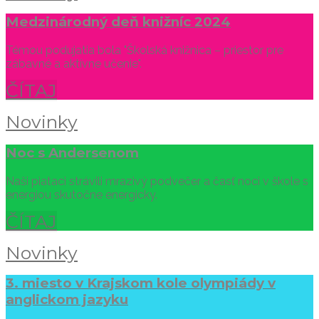
Medzinárodný deň knižníc 2024
Témou podujatia bola "Školská knižnica – priestor pre
zábavné a aktívne učenie".
ČÍTAJ
Novinky
Noc s Andersenom
Naši piataci strávili mrazivý podvečer a časť noci v škole s
energiou skutočne energicky.
ČÍTAJ
Novinky
3. miesto v Krajskom kole olympiády v
anglickom jazyku