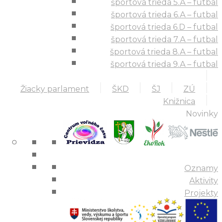
športová trieda 5.A – futbal
športová trieda 6.A – futbal
športová trieda 6.D – futbal
športová trieda 7.A – futbal
športová trieda 8.A – futbal
športová trieda 9.A – futbal
Žiacky parlament
ŠKD
ŠJ
ZÚ
Knižnica
Novinky
Oznamy
Aktivity
Projekty