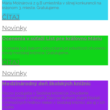
Mária Molnárová z 9.B umiestnila v silnej konkurencii na
krásnom 3. mieste. Gratulujeme.
ČÍTAJ
Novinky
Ocenenia v súťaži List pre kráľovnú Máriu
Ocenenia boli žiakom odovzdané pri príležitosti otvorenia
novej mestskej knižnice. Gratulujeme...
ČÍTAJ
Novinky
Medzinárodný deň školských knižníc
Názov podujatia v Školskej knižnici je Zrkadlenie
výnimočnosti v knihách. Žiaci na druhom stupni hľadali
výnimočných hrdinov nielen v školskej knižnici, ale aj v ich
vnútre.