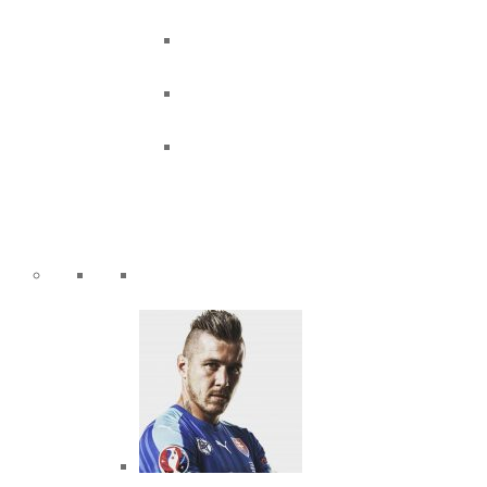
trieda 9.a
trieda 9.b
trieda 9.c
športové triedy
sieň slávy