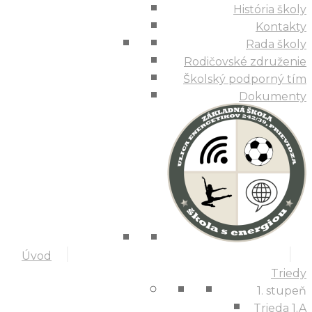
História školy
Kontakty
Rada školy
Rodičovské združenie
Školský podporný tím
Dokumenty
Úvod
Triedy
1. stupeň
Trieda 1.A