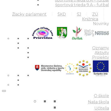
športová trieda 8.A – futbal
športová trieda 9.A – futbal
Žiacky parlament
ŠKD
ŠJ
ZÚ
Knižnica
Novinky
Oznamy
Aktivity
Projekty
O škole
Naša škola
Učitelia