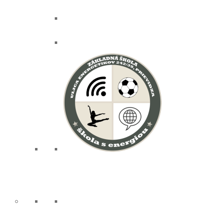
školský podporný tím
dokumenty
triedy
1. stupeň