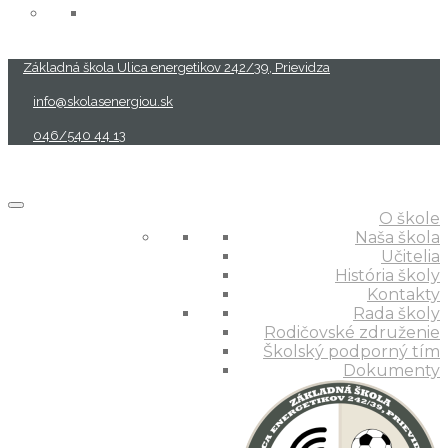
Základná škola Ulica energetikov 242/39, Prievidza
info@skolasenergiou.sk
046/540 44 13
O škole
Naša škola
Učitelia
História školy
Kontakty
Rada školy
Rodičovské združenie
Školský podporný tím
Dokumenty