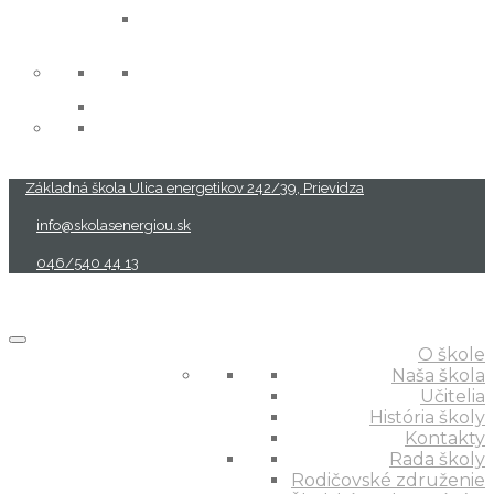
projekty
Základná škola Ulica energetikov 242/39, Prievidza
info@skolasenergiou.sk
046/540 44 13
O škole
Naša škola
Učitelia
História školy
Kontakty
Rada školy
Rodičovské združenie