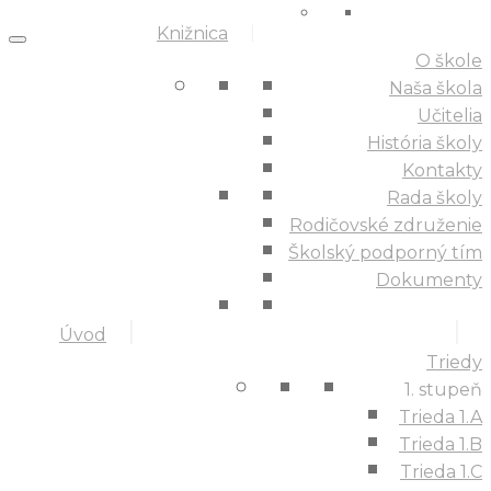
Knižnica
O škole
Naša škola
Učitelia
História školy
Kontakty
Rada školy
Rodičovské združenie
Školský podporný tím
Dokumenty
Úvod
Triedy
1. stupeň
Trieda 1.A
Trieda 1.B
Trieda 1.C