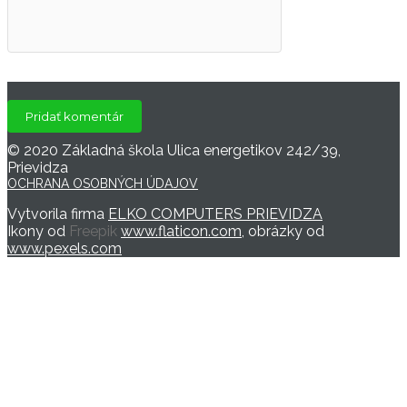
© 2020 Základná škola Ulica energetikov 242/39,
Prievidza
OCHRANA OSOBNÝCH ÚDAJOV
Vytvorila firma
ELKO COMPUTERS PRIEVIDZA
Ikony od
Freepik
www.flaticon.com
, obrázky od
www.pexels.com