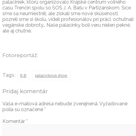
palaciniek, ktorú organizovalo Krajské centrum voľného
času Trenčín spolu so SOŠ J. A. Baťu v Partizánskom. Síce
sme sa neumiestnili, ale získali sme nové skúsenosti,
pozreli sme si školu, videli profesionálov pri práci, ochutnali
vegánske dobroty… Naše palacinky boli veru nielen pekné,
ale aj chutné.
Fotoreportáž:
Tags :
8.B
palacinková show
Pridaj komentár
Vaša e-mailová adresa nebude zverejnená.
Vyžadované
polia sú označené
*
Komentár
*