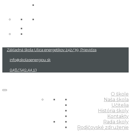
projekty
Základná škola Ulica energetikov 242/39, Prievidza
info@skolasenergiou.sk
046/540 44 13
O škole
Naša škola
Učitelia
História školy
Kontakty
Rada školy
Rodičovské združenie