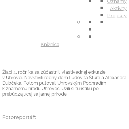
Oznamy
Aktivity
Projekty
Knižnica
Žiaci 4. ročníka sa zúčastnili vlastivednej exkurzie
v Uhrovci. Navštívili rodný dom Ľudovíta Štúra a Alexandra
Dubčeka. Potom putovali Uhrovským Podhradím
k známemu hradu Uhrovec. Užili si turistiku po
prebúdzajúcej sa jarnej prírode.
Fotoreportáž: