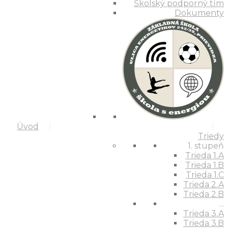
Školský podporný tím
Dokumenty
Úvod
Triedy
1. stupeň
Trieda 1.A
Trieda 1.B
Trieda 1.C
Trieda 2.A
Trieda 2.B
...
Trieda 3.A
Trieda 3.B