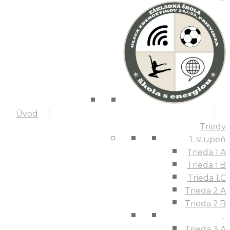
Úvod
Triedy
1. stupeň
Trieda 1.A
Trieda 1.B
Trieda 1.C
Trieda 2.A
Trieda 2.B
...
Trieda 3.A