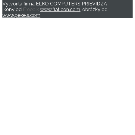
Vytvorila firma
ELKO COMPUTERS PRIEVIDZA
Ikony od
Freepik
www.flaticon.com
, obrázky od
www.pexels.com