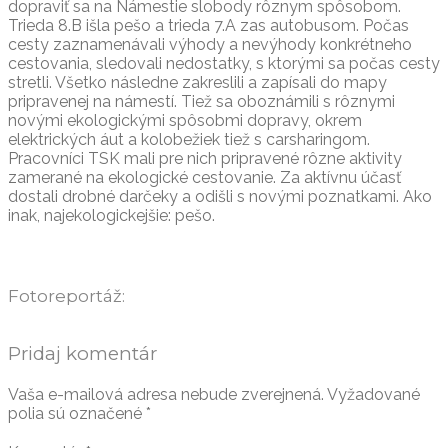
dopraviť sa na Námestie slobody rôznym spôsobom.
Trieda 8.B išla pešo a trieda 7.A zas autobusom. Počas
cesty zaznamenávali výhody a nevýhody konkrétneho
cestovania, sledovali nedostatky, s ktorými sa počas cesty
stretli. Všetko následne zakreslili a zapísali do mapy
pripravenej na námestí. Tiež sa oboznámili s rôznymi
novými ekologickými spôsobmi dopravy, okrem
elektrických áut a kolobežiek tiež s carsharingom.
Pracovníci TSK mali pre nich pripravené rôzne aktivity
zamerané na ekologické cestovanie. Za aktívnu účasť
dostali drobné darčeky a odišli s novými poznatkami. Ako
inak, najekologickejšie: pešo.
Fotoreportáž:
Pridaj komentár
Vaša e-mailová adresa nebude zverejnená.
Vyžadované
polia sú označené
*