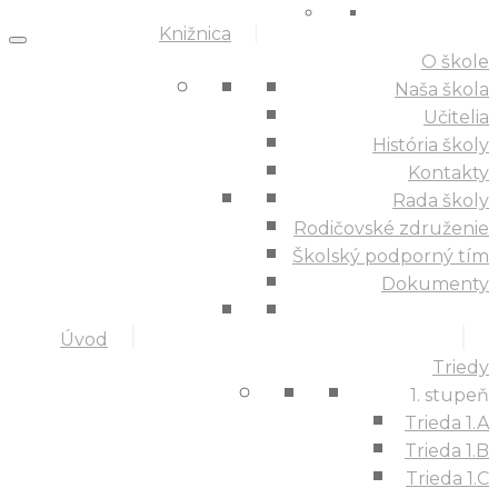
Knižnica
O škole
Naša škola
Učitelia
História školy
Kontakty
Rada školy
Rodičovské združenie
Školský podporný tím
Dokumenty
Úvod
Triedy
1. stupeň
Trieda 1.A
Trieda 1.B
Trieda 1.C