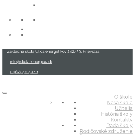
projekty
Základná škola Ulica energetikov 242/39, Prievidza
info@skolasenergiou.sk
046/540 44 13
O škole
Naša škola
Učitelia
História školy
Kontakty
Rada školy
Rodičovské združenie