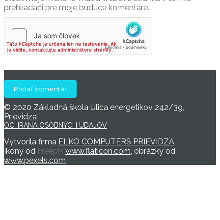
prehliadači pre moje budúce komentáre.
© 2020 Základná škola Ulica energetikov 242/39,
Prievidza
OCHRANA OSOBNÝCH ÚDAJOV
Vytvorila firma
ELKO COMPUTERS PRIEVIDZA
Ikony od
Freepik
www.flaticon.com
, obrázky od
www.pexels.com