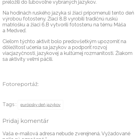
preložili do ľubovoľne vybraných jazykov.
Na hodinách ruského jazyka si žiaci pripomenuli tento deň
výrobou fotosteny. Žiaci 8.B vyrobili tradičnú ruskú
matriošku a žiaci 6.B vytvorili fotostenu na tému Máša
a Medveď.
Cieľom týchto aktivít bolo predovšetkým upozorniť na
dôležitosť učenia sa jazykov a podporiť rozvoj
viacjazyčnosti, jazykovej a kultúrnej rozmanitosti. Žiakom
sa aktivity veľmi páčili.
Fotoreportáž:
Tags :
európsky deň jazykov
Pridaj komentár
Vaša e-mailová adresa nebude zverejnená.
Vyžadované