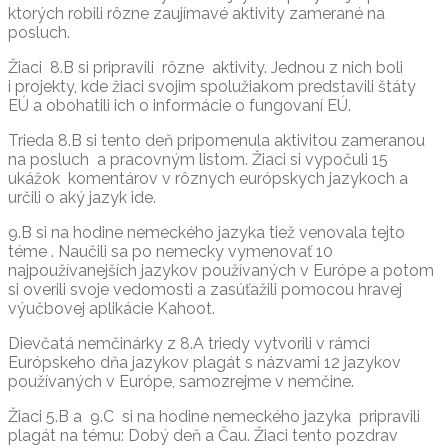
ktorých robili rôzne zaujímavé aktivity zamerané na
posluch.
Žiaci 8.B si pripravili rôzne aktivity. Jednou z nich boli
i projekty, kde žiaci svojim spolužiakom predstavili štáty
EÚ a obohatili ich o informácie o fungovaní EÚ.
Trieda 8.B si tento deň pripomenula aktivitou zameranou
na posluch a pracovným listom. Žiaci si vypočuli 15
ukážok komentárov v rôznych európskych jazykoch a
určili o aký jazyk ide.
9.B si na hodine nemeckého jazyka tiež venovala tejto
téme . Naučili sa po nemecky vymenovať 10
najpoužívanejších jazykov používaných v Európe a potom
si overili svoje vedomosti a zasúťažili pomocou hravej
výučbovej aplikácie Kahoot.
Dievčatá nemčinárky z 8.A triedy vytvorili v rámci
Európskeho dňa jazykov plagát s názvami 12 jazykov
používaných v Európe, samozrejme v nemčine.
Žiaci 5.B a 9.C si na hodine nemeckého jazyka pripravili
plagát na tému: Dobý deň a Čau. Žiaci tento pozdrav