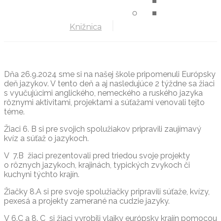
Knižnica
Dňa 26.9.2024 sme si na našej škole pripomenuli Európsky
deň jazykov. V tento deň a aj nasledujúce 2 týždne sa žiaci
s vyučujúcimi anglického, nemeckého a ruského jazyka
rôznymi aktivitami, projektami a súťažami venovali tejto
téme.
Žiaci 6. B si pre svojich spolužiakov pripravili zaujímavý
kvíz a súťaž o jazykoch.
V 7.B žiaci prezentovali pred triedou svoje projekty
o rôznych jazykoch, krajinách, typických zvykoch či
kuchyni týchto krajín.
Žiačky 8.A si pre svoje spolužiačky pripravili súťaže, kvízy,
pexesá a projekty zamerané na cudzie jazyky.
V 6.C a 8. C si žiaci vyrobili vlajky európsky krajín pomocou