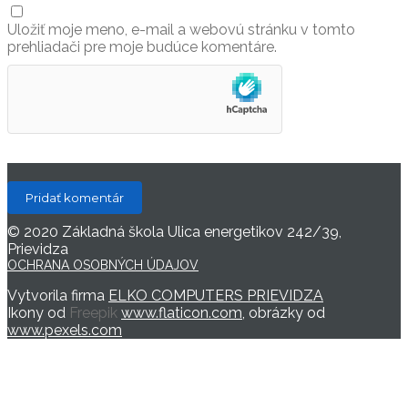
Uložiť moje meno, e-mail a webovú stránku v tomto
prehliadači pre moje budúce komentáre.
© 2020 Základná škola Ulica energetikov 242/39,
Prievidza
OCHRANA OSOBNÝCH ÚDAJOV
Vytvorila firma
ELKO COMPUTERS PRIEVIDZA
Ikony od
Freepik
www.flaticon.com
, obrázky od
www.pexels.com