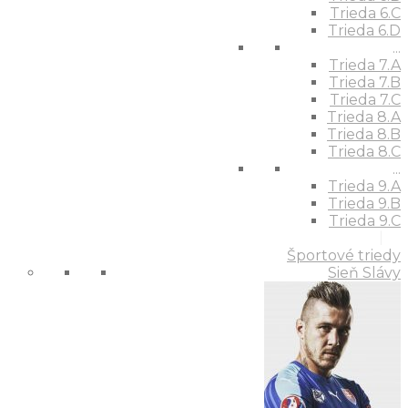
Trieda 6.C
Trieda 6.D
...
Trieda 7.A
Trieda 7.B
Trieda 7.C
Trieda 8.A
Trieda 8.B
Trieda 8.C
...
Trieda 9.A
Trieda 9.B
Trieda 9.C
Športové triedy
Sieň Slávy