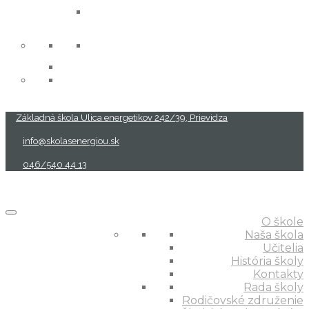
projekty
Základná škola Ulica energetikov 242/39, Prievidza
info@skolasenergiou.sk
046/540 44 13
O škole
Naša škola
Učitelia
História školy
Kontakty
Rada školy
Rodičovské združenie