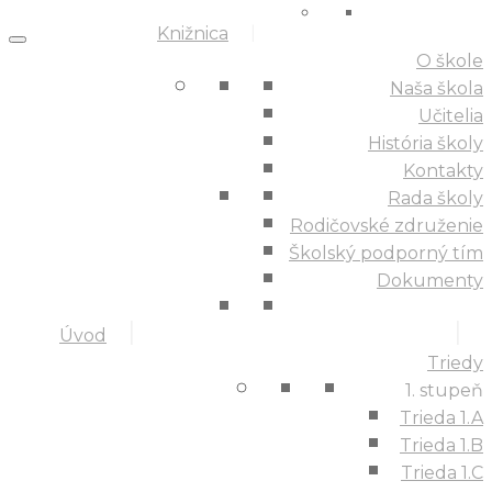
Knižnica
O škole
Naša škola
Učitelia
História školy
Kontakty
Rada školy
Rodičovské združenie
Školský podporný tím
Dokumenty
Úvod
Triedy
1. stupeň
Trieda 1.A
Trieda 1.B
Trieda 1.C