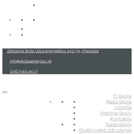
projekty
Základná škola Ulica energetikov 242/39, Prievidza
info@skolasenergiou.sk
046/540 44 13
O škole
Naša škola
Učitelia
História školy
Kontakty
Rada školy
Rodičovské združenie