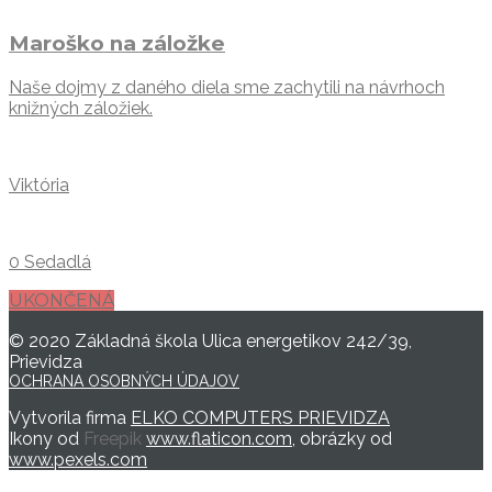
Maroško na záložke
Naše dojmy z daného diela sme zachytili na návrhoch
knižných záložiek.
Viktória
0 Sedadlá
UKONČENÁ
© 2020 Základná škola Ulica energetikov 242/39,
Prievidza
OCHRANA OSOBNÝCH ÚDAJOV
Vytvorila firma
ELKO COMPUTERS PRIEVIDZA
Ikony od
Freepik
www.flaticon.com
, obrázky od
www.pexels.com