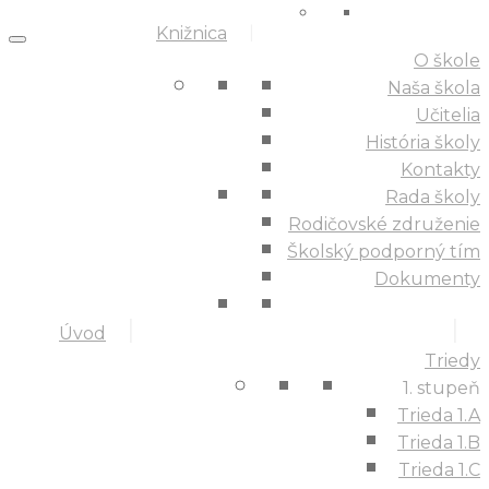
Knižnica
O škole
Naša škola
Učitelia
História školy
Kontakty
Rada školy
Rodičovské združenie
Školský podporný tím
Dokumenty
Úvod
Triedy
1. stupeň
Trieda 1.A
Trieda 1.B
Trieda 1.C