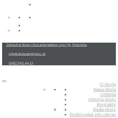
projekty
Základná škola Ulica energetikov 242/39, Prievidza
info@skolasenergiou.sk
046/540 44 13
O škole
Naša škola
Učitelia
História školy
Kontakty
Rada školy
Rodičovské združenie