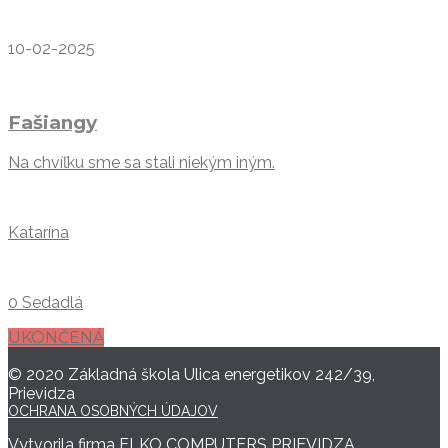
10-02-2025
Fašiangy
Na chvíľku sme sa stali niekým iným.
Katarína
0 Sedadlá
UKONČENÁ
© 2020 Základná škola Ulica energetikov 242/39,
Prievidza
OCHRANA OSOBNÝCH ÚDAJOV
Vytvorila firma
ELKO COMPUTERS PRIEVIDZA