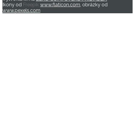
Ikony od
Freepik
www.flaticon.com
, obrázky od
www.pexels.com