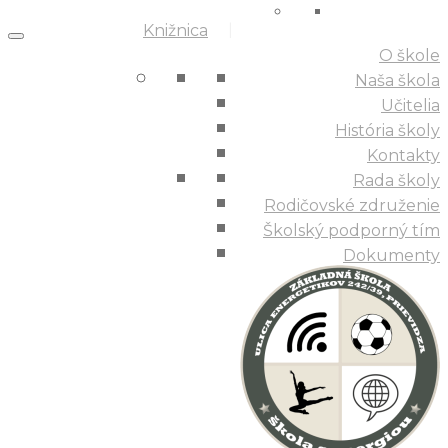
Knižnica
O škole
Naša škola
Učitelia
História školy
Kontakty
Rada školy
Rodičovské združenie
Školský podporný tím
Dokumenty