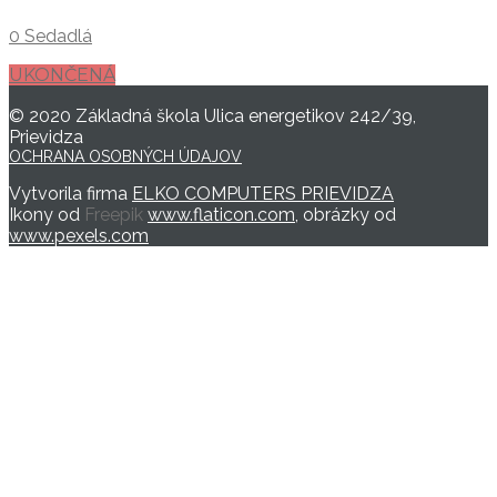
0 Sedadlá
UKONČENÁ
© 2020 Základná škola Ulica energetikov 242/39,
Prievidza
OCHRANA OSOBNÝCH ÚDAJOV
Vytvorila firma
ELKO COMPUTERS PRIEVIDZA
Ikony od
Freepik
www.flaticon.com
, obrázky od
www.pexels.com