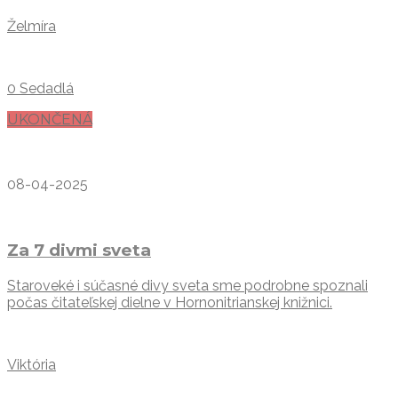
Želmíra
0 Sedadlá
UKONČENÁ
08-04-2025
Za 7 divmi sveta
Staroveké i súčasné divy sveta sme podrobne spoznali
počas čitateľskej dielne v Hornonitrianskej knižnici.
Viktória