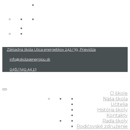
projekty
Základná škola Ulica energetikov 242/39, Prievidza
info@skolasenergiou.sk
046/540 44 13
O škole
Naša škola
Učitelia
História školy
Kontakty
Rada školy
Rodičovské združenie