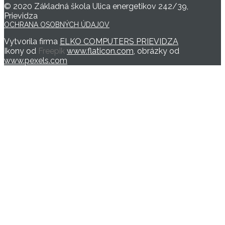
© 2020 Základná škola Ulica energetikov 242/39,
Prievidza
OCHRANA OSOBNÝCH ÚDAJOV
Vytvorila firma
ELKO COMPUTERS PRIEVIDZA
Ikony od
Freepik
www.flaticon.com
, obrázky od
www.pexels.com