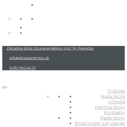
projekty
Základná škola Ulica energetikov 242/39, Prievidza
info@skolasenergiou.sk
046/540 44 13
O škole
Naša škola
Učitelia
História školy
Kontakty
Rada školy
Rodičovské združenie