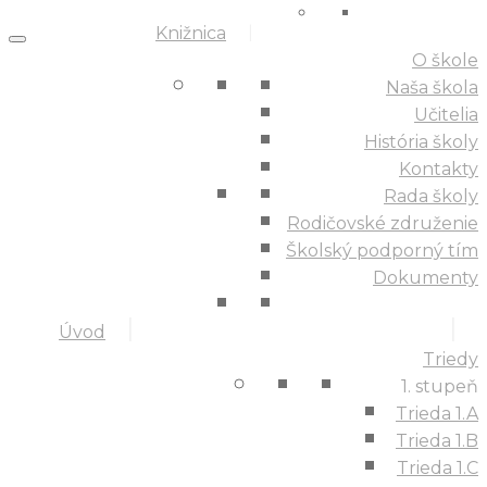
Knižnica
O škole
Naša škola
Učitelia
História školy
Kontakty
Rada školy
Rodičovské združenie
Školský podporný tím
Dokumenty
Úvod
Triedy
1. stupeň
Trieda 1.A
Trieda 1.B
Trieda 1.C