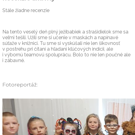
Stále žiadne recenzie
Na tento veselý deň plný ježibabiek a strašidielok sme sa
veľmi tešili. Užili sme si učenie v maskách a napínavé
súťaže v knižnici. Tu sme si vyskúšali nie len šikovnosť
v postrehu pri čítaní a hľadaní kľúčových indícii, ale
i výbornú teamovú spoluprácu. Bolo to nie len poučné ale
i zábavné.
Fotoreportáž: