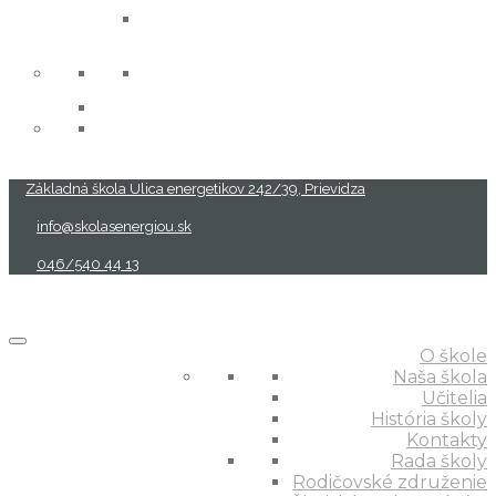
projekty
Základná škola Ulica energetikov 242/39, Prievidza
info@skolasenergiou.sk
046/540 44 13
O škole
Naša škola
Učitelia
História školy
Kontakty
Rada školy
Rodičovské združenie