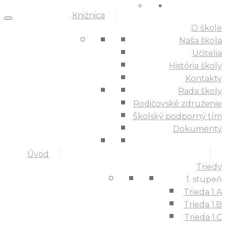
Knižnica
O škole
Naša škola
Učitelia
História školy
Kontakty
Rada školy
Rodičovské združenie
Školský podporný tím
Dokumenty
Úvod
Triedy
1. stupeň
Trieda 1.A
Trieda 1.B
Trieda 1.C