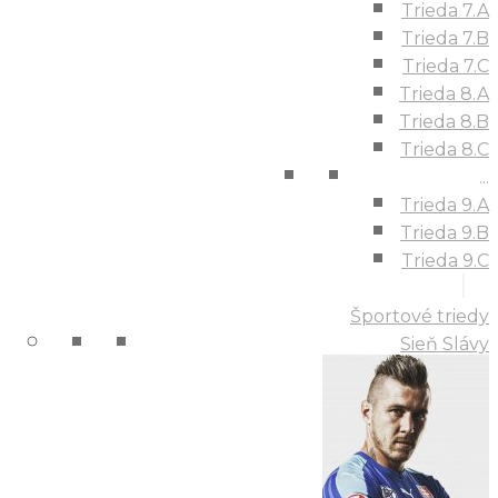
Trieda 7.A
Trieda 7.B
Trieda 7.C
Trieda 8.A
Trieda 8.B
Trieda 8.C
...
Trieda 9.A
Trieda 9.B
Trieda 9.C
Športové triedy
Sieň Slávy