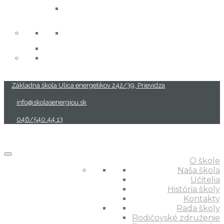
projekty
Základná škola Ulica energetikov 242/39, Prievidza
info@skolasenergiou.sk
046/540 44 13
O škole
Naša škola
Učitelia
História školy
Kontakty
Rada školy
Rodičovské združenie