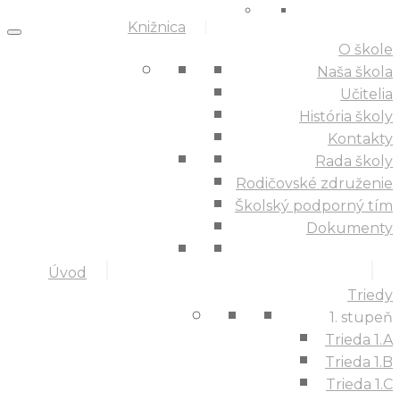
Knižnica
O škole
Naša škola
Učitelia
História školy
Kontakty
Rada školy
Rodičovské združenie
Školský podporný tím
Dokumenty
Úvod
Triedy
1. stupeň
Trieda 1.A
Trieda 1.B
Trieda 1.C