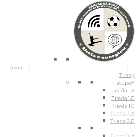
Úvod
Triedy
1. stupeň
Trieda 1.A
Trieda 1.B
Trieda 1.C
Trieda 2.A
Trieda 2.B
...
Trieda 3.A