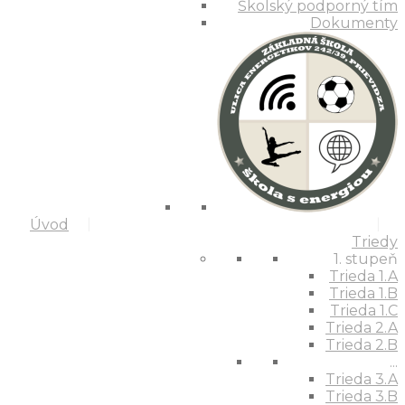
Školský podporný tím
Dokumenty
Úvod
Triedy
1. stupeň
Trieda 1.A
Trieda 1.B
Trieda 1.C
Trieda 2.A
Trieda 2.B
...
Trieda 3.A
Trieda 3.B