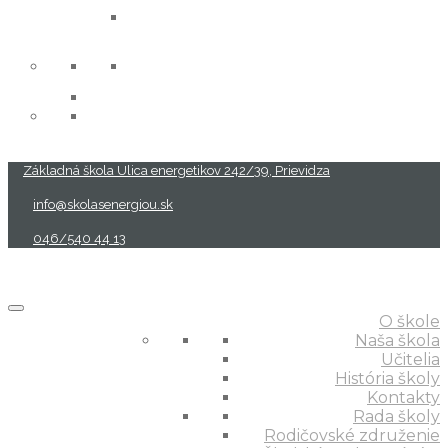
projekty
Základná škola Ulica energetikov 242/39, Prievidza
info@skolasenergiou.sk
046/540 44 13
O škole
Naša škola
Učitelia
História školy
Kontakty
Rada školy
Rodičovské združenie