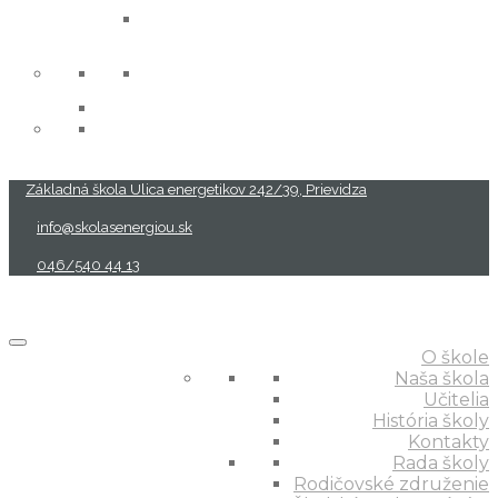
projekty
Základná škola Ulica energetikov 242/39, Prievidza
info@skolasenergiou.sk
046/540 44 13
O škole
Naša škola
Učitelia
História školy
Kontakty
Rada školy
Rodičovské združenie