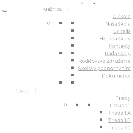
Knižnica
O škole
Naša škola
Učitelia
História školy
Kontakty
Rada školy
Rodičovské združenie
Školský podporný tím
Dokumenty
Úvod
Triedy
1. stupeň
Trieda 1.A
Trieda 1.B
Trieda 1.C