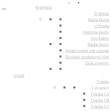
Knižnica
O škole
Naša škola
Učitelia
História školy
Kontakty
Rada školy
Rodičovské združenie
Školský podporný tím
Dokumenty
Úvod
Triedy
1. stupeň
Trieda 1.A
Trieda 1.B
Trieda 1.C