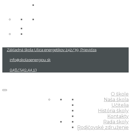
projekty
Základná škola Ulica energetikov 242/39, Prievidza
info@skolasenergiou.sk
046/540 44 13
O škole
Naša škola
Učitelia
História školy
Kontakty
Rada školy
Rodičovské združenie