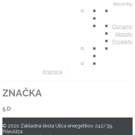
Novinky
Oznamy
Aktivity
Projekty
Knižnica
ZNAČKA
5.D
© 2020 Základná škola Ulica energetikov 242/39,
Prievidza