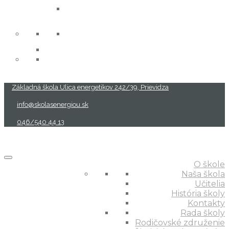
projekty
Základná škola Ulica energetikov 242/39, Prievidza
info@skolasenergiou.sk
046/540 44 13
O škole
Naša škola
Učitelia
História školy
Kontakty
Rada školy
Rodičovské združenie