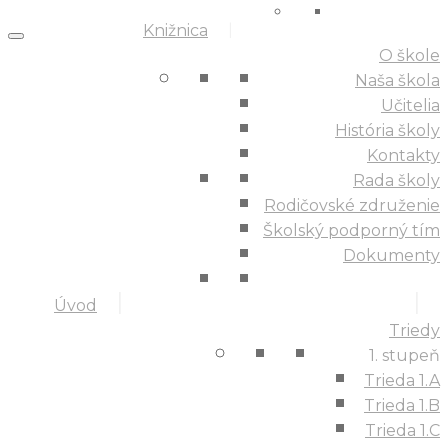
Knižnica
O škole
Naša škola
Učitelia
História školy
Kontakty
Rada školy
Rodičovské združenie
Školský podporný tím
Dokumenty
Úvod
Triedy
1. stupeň
Trieda 1.A
Trieda 1.B
Trieda 1.C