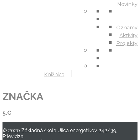
Novinky
Oznamy
Aktivity
Projekty
Knižnica
ZNAČKA
5.C
© 2020 Základná škola Ulica energetikov 242/39,
Prievidza