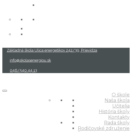
projekty
Základná škola Ulica energetikov 242/39, Prievidza
info@skolasenergiou.sk
046/540 44 13
O škole
Naša škola
Učitelia
História školy
Kontakty
Rada školy
Rodičovské združenie