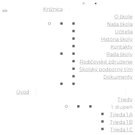
Knižnica
O škole
Naša škola
Učitelia
História školy
Kontakty
Rada školy
Rodičovské združenie
Školský podporný tím
Dokumenty
Úvod
Triedy
1. stupeň
Trieda 1.A
Trieda 1.B
Trieda 1.C