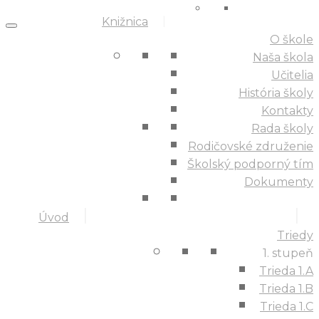
Knižnica
O škole
Naša škola
Učitelia
História školy
Kontakty
Rada školy
Rodičovské združenie
Školský podporný tím
Dokumenty
Úvod
Triedy
1. stupeň
Trieda 1.A
Trieda 1.B
Trieda 1.C