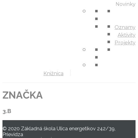
Novinky
Oznamy
Aktivity
Projekty
Knižnica
ZNAČKA
3.B
© 2020 Základná škola Ulica energetikov 242/39,
Prievidza