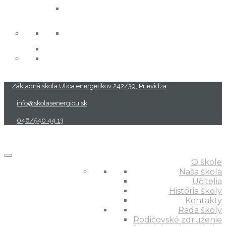
projekty
Základná škola Ulica energetikov 242/39, Prievidza
info@skolasenergiou.sk
046/540 44 13
O škole
Naša škola
Učitelia
História školy
Kontakty
Rada školy
Rodičovské združenie