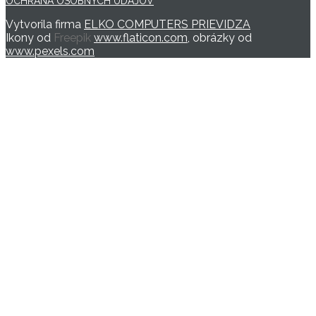
OCHRANA OSOBNÝCH ÚDAJOV
Vytvorila firma
ELKO COMPUTERS PRIEVIDZA
Ikony od
Freepik
www.flaticon.com
, obrázky od
www.pexels.com