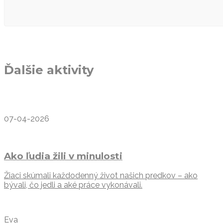
Ďalšie aktivity
07-04-2026
Ako ľudia žili v minulosti
Žiaci skúmali každodenný život našich predkov – ako
bývali, čo jedli a aké práce vykonávali.
Eva