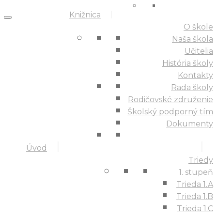
Knižnica
O škole
Naša škola
Učitelia
História školy
Kontakty
Rada školy
Rodičovské združenie
Školský podporný tím
Dokumenty
Úvod
Triedy
1. stupeň
Trieda 1.A
Trieda 1.B
Trieda 1.C