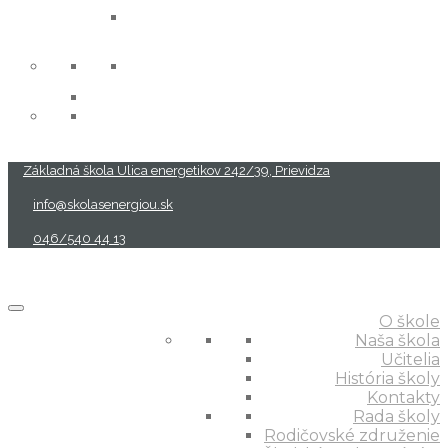
projekty
Základná škola Ulica energetikov 242/39, Prievidza
info@skolasenergiou.sk
046/540 44 13
O škole
Naša škola
Učitelia
História školy
Kontakty
Rada školy
Rodičovské združenie