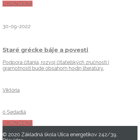
UKONČENÁ
30-09-2022
Staré grécke báje a povesti
Podpora čítania, rozvoj čitateľských zručností i
gramotnosti bude obsahom hodín literatúry.
Viktória
0 Sedadlá
UKONČENÁ
© 2020 Základná škola Ulica energetikov 242/39,