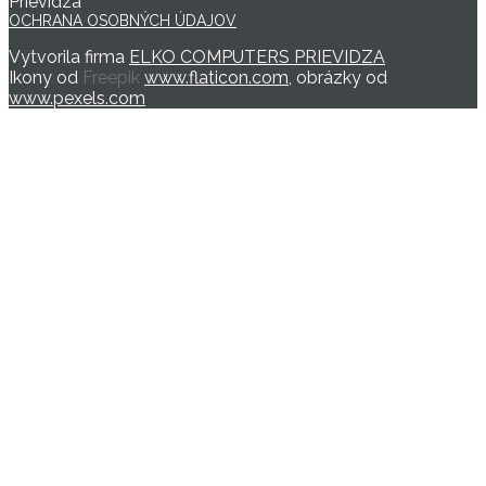
Prievidza
OCHRANA OSOBNÝCH ÚDAJOV
Vytvorila firma
ELKO COMPUTERS PRIEVIDZA
Ikony od
Freepik
www.flaticon.com
, obrázky od
www.pexels.com