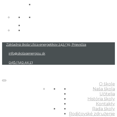
projekty
Základná škola Ulica energetikov 242/39, Prievidza
info@skolasenergiou.sk
046/540 44 13
O škole
Naša škola
Učitelia
História školy
Kontakty
Rada školy
Rodičovské združenie