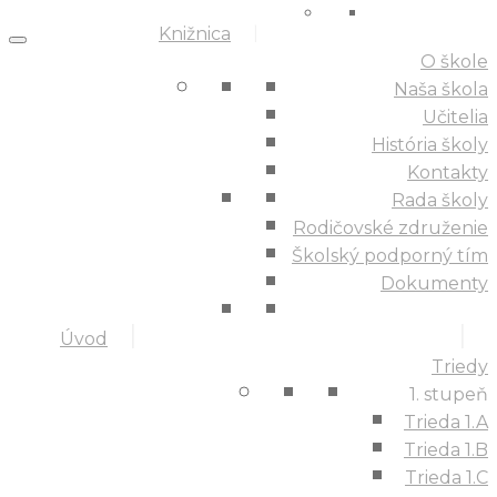
Knižnica
O škole
Naša škola
Učitelia
História školy
Kontakty
Rada školy
Rodičovské združenie
Školský podporný tím
Dokumenty
Úvod
Triedy
1. stupeň
Trieda 1.A
Trieda 1.B
Trieda 1.C