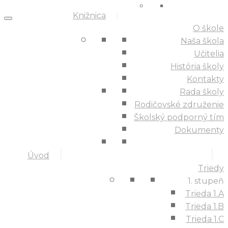
Knižnica
O škole
Naša škola
Učitelia
História školy
Kontakty
Rada školy
Rodičovské združenie
Školský podporný tím
Dokumenty
Úvod
Triedy
1. stupeň
Trieda 1.A
Trieda 1.B
Trieda 1.C