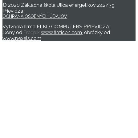
© 2020 Základná škola Ulica energetikov 242/39,
Prievidza
OCHRANA OSOBNÝCH ÚDAJOV
Vytvorila firma
ELKO COMPUTERS PRIEVIDZA
Ikony od
Freepik
www.flaticon.com
, obrázky od
www.pexels.com