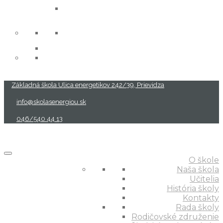
projekty
Základná škola Ulica energetikov 242/39, Prievidza
info@skolasenergiou.sk
046/540 44 13
O škole
Naša škola
Učitelia
História školy
Kontakty
Rada školy
Rodičovské združenie