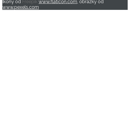
Ikony od
Freepik
www.flaticon.com
, obrázky od
www.pexels.com