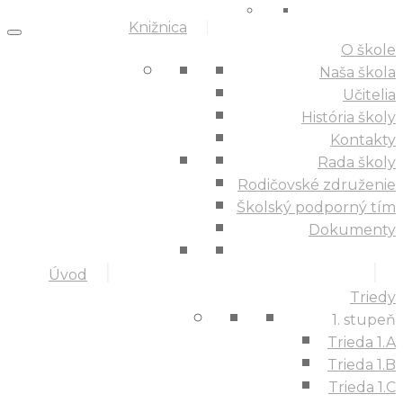
Knižnica
O škole
Naša škola
Učitelia
História školy
Kontakty
Rada školy
Rodičovské združenie
Školský podporný tím
Dokumenty
Úvod
Triedy
1. stupeň
Trieda 1.A
Trieda 1.B
Trieda 1.C