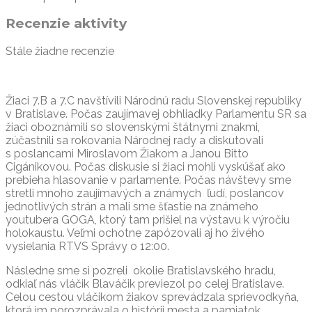
Recenzie aktivity
Stále žiadne recenzie
Žiaci 7.B a 7.C navštívili Národnú radu Slovenskej republiky
v Bratislave. Počas zaujímavej obhliadky Parlamentu SR sa
žiaci oboznámili so slovenskými štátnymi znakmi,
zúčastnili sa rokovania Národnej rady a diskutovali
s poslancami Miroslavom Žiakom a Janou Bitto
Cigánikovou. Počas diskusie si žiaci mohli vyskúšať ako
prebieha hlasovanie v parlamente. Počas návštevy sme
stretli mnoho zaujímavých a známych ľudí, poslancov
jednotlivých strán a mali sme šťastie na známeho
youtubera GOGA, ktorý tam prišiel na výstavu k výročiu
holokaustu. Veľmi ochotne zapózovali aj ho živého
vysielania RTVS Správy o 12:00.
Následne sme si pozreli okolie Bratislavského hradu,
odkiaľ nás vláčik Blaváčik previezol po celej Bratislave.
Celou cestou vláčikom žiakov sprevádzala sprievodkyňa,
ktorá im porozprávala o histórii mesta a pamiatok.