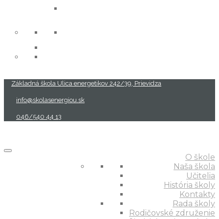
projekty
Základná škola Ulica energetikov 242/39, Prievidza
info@skolasenergiou.sk
046/540 44 13
O škole
Naša škola
Učitelia
História školy
Kontakty
Rada školy
Rodičovské združenie