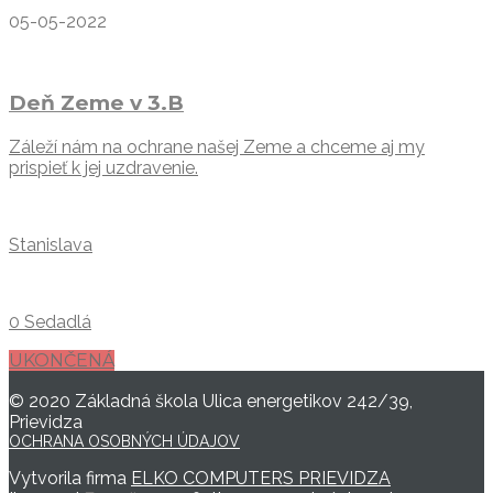
05-05-2022
Deň Zeme v 3.B
Záleží nám na ochrane našej Zeme a chceme aj my
prispieť k jej uzdravenie.
Stanislava
0 Sedadlá
UKONČENÁ
© 2020 Základná škola Ulica energetikov 242/39,
Prievidza
OCHRANA OSOBNÝCH ÚDAJOV
Vytvorila firma
ELKO COMPUTERS PRIEVIDZA