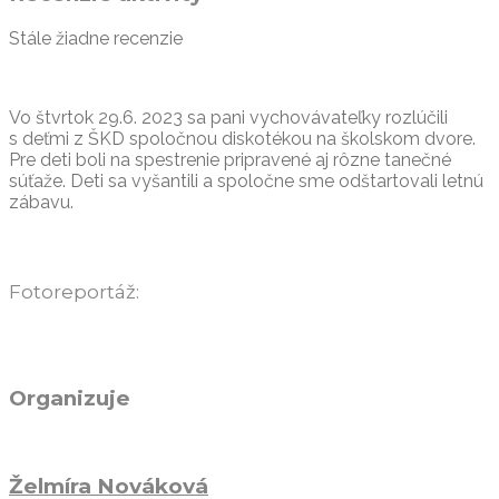
Stále žiadne recenzie
Vo štvrtok 29.6. 2023 sa pani vychovávateľky rozlúčili
s deťmi z ŠKD spoločnou diskotékou na školskom dvore.
Pre deti boli na spestrenie pripravené aj rôzne tanečné
súťaže. Deti sa vyšantili a spoločne sme odštartovali letnú
zábavu.
Fotoreportáž:
Organizuje
Želmíra Nováková