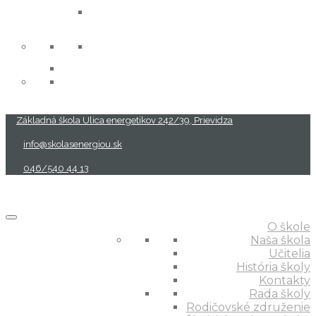
projekty
Základná škola Ulica energetikov 242/39, Prievidza
info@skolasenergiou.sk
046/540 44 13
O škole
Naša škola
Učitelia
História školy
Kontakty
Rada školy
Rodičovské združenie