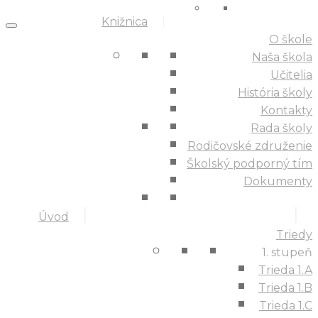
Knižnica
O škole
Naša škola
Učitelia
História školy
Kontakty
Rada školy
Rodičovské združenie
Školský podporný tím
Dokumenty
Úvod
Triedy
1. stupeň
Trieda 1.A
Trieda 1.B
Trieda 1.C