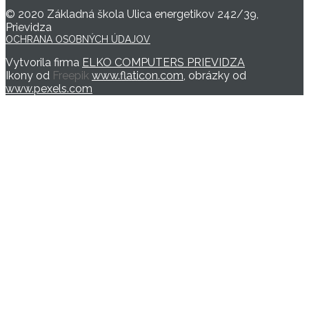
© 2020 Základná škola Ulica energetikov 242/39,
Prievidza
OCHRANA OSOBNÝCH ÚDAJOV
Vytvorila firma
ELKO COMPUTERS PRIEVIDZA
Ikony od
Freepik
www.flaticon.com
, obrázky od
www.pexels.com