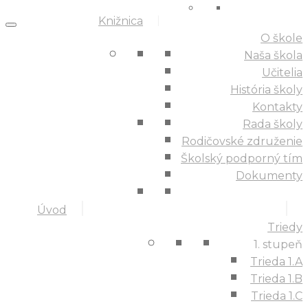
Knižnica
O škole
Naša škola
Učitelia
História školy
Kontakty
Rada školy
Rodičovské združenie
Školský podporný tím
Dokumenty
Úvod
Triedy
1. stupeň
Trieda 1.A
Trieda 1.B
Trieda 1.C