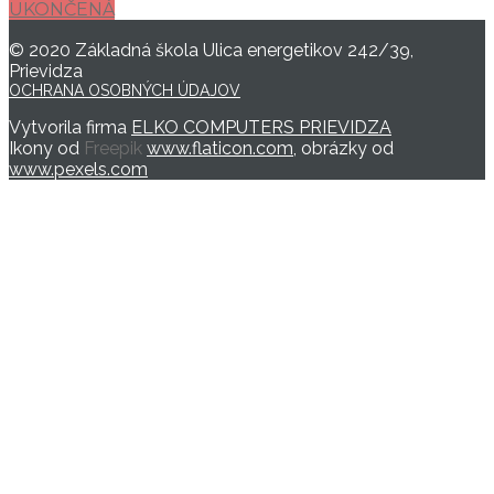
UKONČENÁ
© 2020 Základná škola Ulica energetikov 242/39,
Prievidza
OCHRANA OSOBNÝCH ÚDAJOV
Vytvorila firma
ELKO COMPUTERS PRIEVIDZA
Ikony od
Freepik
www.flaticon.com
, obrázky od
www.pexels.com