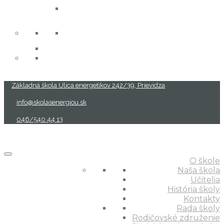
projekty
Základná škola Ulica energetikov 242/39, Prievidza
info@skolasenergiou.sk
046/540 44 13
O škole
Naša škola
Učitelia
História školy
Kontakty
Rada školy
Rodičovské združenie