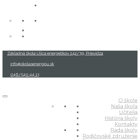
projekty
Základná škola Ulica energetikov 242/39, Prievidza
info@skolasenergiou.sk
046/540 44 13
O škole
Naša škola
Učitelia
História školy
Kontakty
Rada školy
Rodičovské združenie