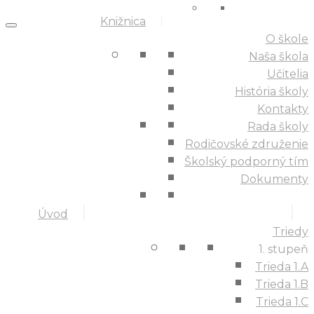
Knižnica
O škole
Naša škola
Učitelia
História školy
Kontakty
Rada školy
Rodičovské združenie
Školský podporný tím
Dokumenty
Úvod
Triedy
1. stupeň
Trieda 1.A
Trieda 1.B
Trieda 1.C