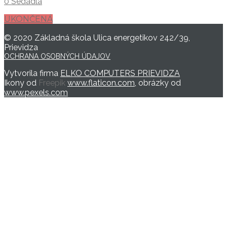
0 Sedadlá
UKONČENÁ
© 2020 Základná škola Ulica energetikov 242/39,
Prievidza
OCHRANA OSOBNÝCH ÚDAJOV
Vytvorila firma
ELKO COMPUTERS PRIEVIDZA
Ikony od
Freepik
www.flaticon.com
, obrázky od
www.pexels.com