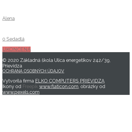
Alena
0 Sedadlá
UKONČENÁ
© 2020 Základná škola Ulica energetikov 242/39,
Prievidza
OCHRANA OSOBNÝCH ÚDAJOV
Vytvorila firma
ELKO COMPUTERS PRIEVIDZA
Ikony od
Freepik
www.flaticon.com
, obrázky od
www.pexels.com