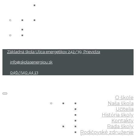
projekty
Základná škola Ulica energetikov 242/39, Prievidza
info@skolasenergiou.sk
046/540 44 13
O škole
Naša škola
Učitelia
História školy
Kontakty
Rada školy
Rodičovské združenie