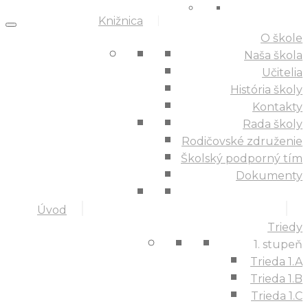
Knižnica
O škole
Naša škola
Učitelia
História školy
Kontakty
Rada školy
Rodičovské združenie
Školský podporný tím
Dokumenty
Úvod
Triedy
1. stupeň
Trieda 1.A
Trieda 1.B
Trieda 1.C