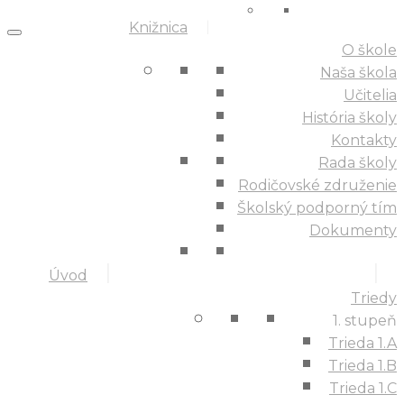
Knižnica
O škole
Naša škola
Učitelia
História školy
Kontakty
Rada školy
Rodičovské združenie
Školský podporný tím
Dokumenty
Úvod
Triedy
1. stupeň
Trieda 1.A
Trieda 1.B
Trieda 1.C