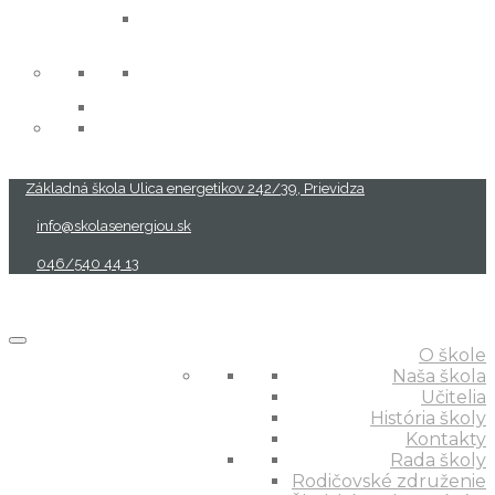
projekty
Základná škola Ulica energetikov 242/39, Prievidza
info@skolasenergiou.sk
046/540 44 13
O škole
Naša škola
Učitelia
História školy
Kontakty
Rada školy
Rodičovské združenie