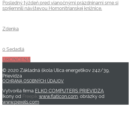
Posledný týždeň pred vianočnými prázdninami sme si
spríjemnili návštevou Hornonitrianskej knižnice.
Zdenka
0 Sedadlá
UKONČENÁ
© 2020 Základná škola Ulica energetikov 242/39,
Prievidza
OCHRANA OSOBNÝCH ÚDAJOV
Vytvorila firma
ELKO COMPUTERS PRIEVIDZA
Ikony od
Freepik
www.flaticon.com
, obrázky od
www.pexels.com