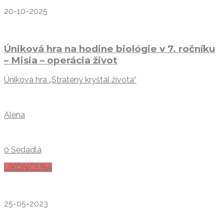
20-10-2025
Úniková hra na hodine biológie v 7. ročníku
– Misia – operácia život
Úniková hra „Stratený kryštál života“
Alena
0 Sedadlá
UKONČENÁ
25-05-2023