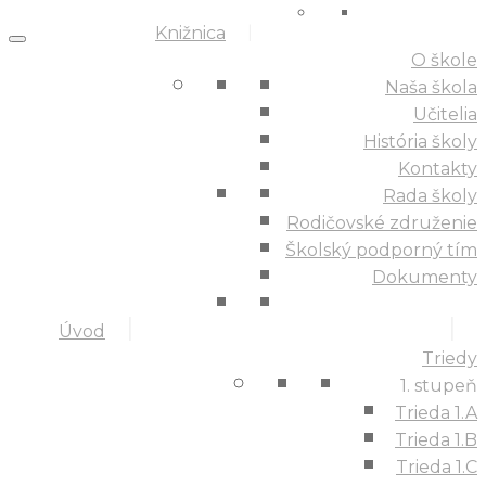
Knižnica
O škole
Naša škola
Učitelia
História školy
Kontakty
Rada školy
Rodičovské združenie
Školský podporný tím
Dokumenty
Úvod
Triedy
1. stupeň
Trieda 1.A
Trieda 1.B
Trieda 1.C