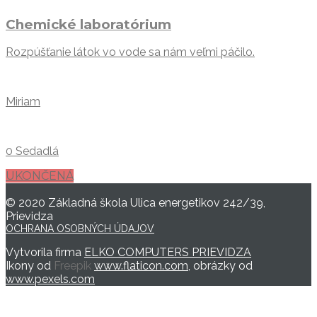
Chemické laboratórium
Rozpúšťanie látok vo vode sa nám veľmi páčilo.
Miriam
0 Sedadlá
UKONČENÁ
© 2020 Základná škola Ulica energetikov 242/39,
Prievidza
OCHRANA OSOBNÝCH ÚDAJOV
Vytvorila firma
ELKO COMPUTERS PRIEVIDZA
Ikony od
Freepik
www.flaticon.com
, obrázky od
www.pexels.com