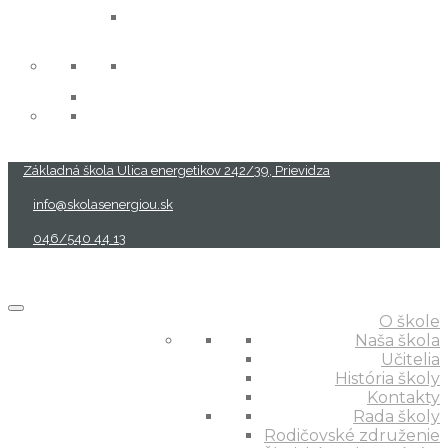
projekty
Základná škola Ulica energetikov 242/39, Prievidza
info@skolasenergiou.sk
046/540 44 13
O škole
Naša škola
Učitelia
História školy
Kontakty
Rada školy
Rodičovské združenie