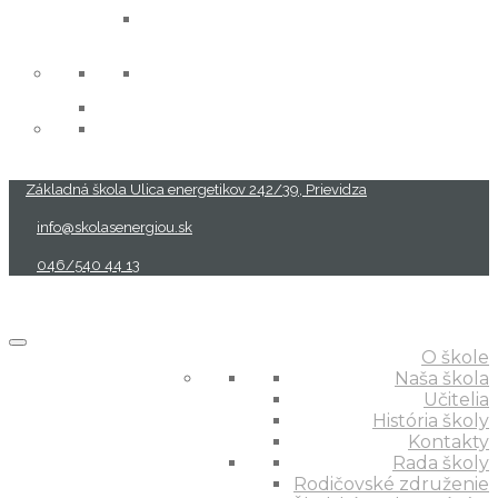
projekty
Základná škola Ulica energetikov 242/39, Prievidza
info@skolasenergiou.sk
046/540 44 13
O škole
Naša škola
Učitelia
História školy
Kontakty
Rada školy
Rodičovské združenie