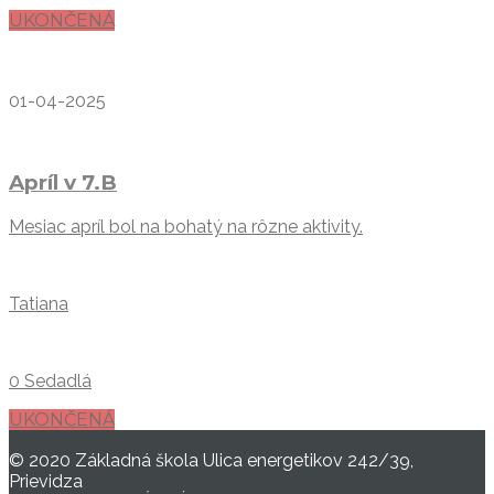
UKONČENÁ
01-04-2025
Apríl v 7.B
Mesiac apríl bol na bohatý na rôzne aktivity.
Tatiana
0 Sedadlá
UKONČENÁ
© 2020 Základná škola Ulica energetikov 242/39,
Prievidza