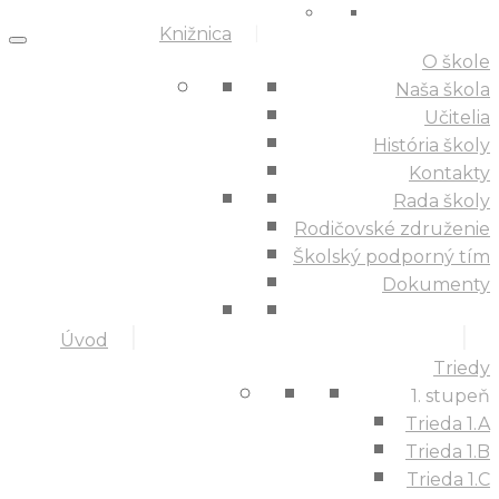
Knižnica
O škole
Naša škola
Učitelia
História školy
Kontakty
Rada školy
Rodičovské združenie
Školský podporný tím
Dokumenty
Úvod
Triedy
1. stupeň
Trieda 1.A
Trieda 1.B
Trieda 1.C