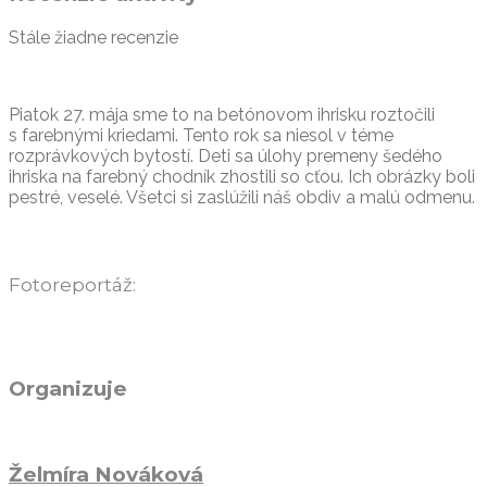
Stále žiadne recenzie
Piatok 27. mája sme to na betónovom ihrisku roztočili
s farebnými kriedami. Tento rok sa niesol v téme
rozprávkových bytostí. Deti sa úlohy premeny šedého
ihriska na farebný chodník zhostili so cťou. Ich obrázky boli
pestré, veselé. Všetci si zaslúžili náš obdiv a malú odmenu.
Fotoreportáž:
Organizuje
Želmíra Nováková