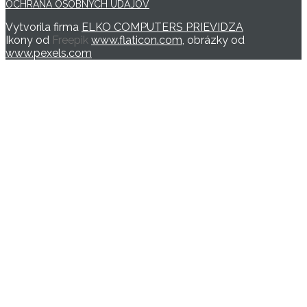
OCHRANA OSOBNÝCH ÚDAJOV
Vytvorila firma
ELKO COMPUTERS PRIEVIDZA
Ikony od
Freepik
www.flaticon.com
, obrázky od
www.pexels.com