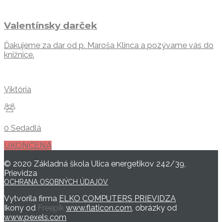
Valentínsky darček
Ďakujeme za dar od p. Maroša Klinca a pozývame vás do
knižnice.
Viktória
0 Sedadlá
UKONČENÁ
© 2020 Základná škola Ulica energetikov 242/39,
Prievidza
OCHRANA OSOBNÝCH ÚDAJOV
Vytvorila firma
ELKO COMPUTERS PRIEVIDZA
Ikony od
Freepik
www.flaticon.com
, obrázky od
www.pexels.com