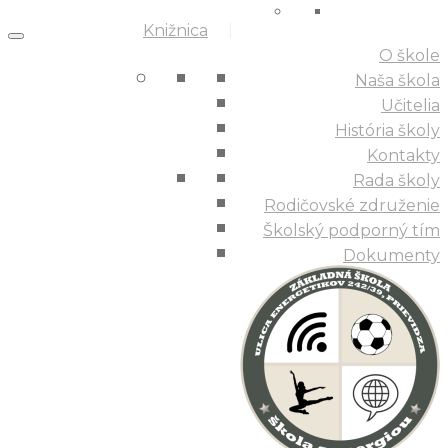
Knižnica
O škole
Naša škola
Učitelia
História školy
Kontakty
Rada školy
Rodičovské združenie
Školský podporný tím
Dokumenty