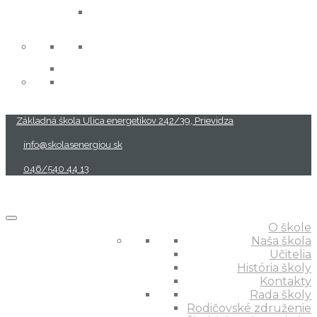
projekty
Základná škola Ulica energetikov 242/39, Prievidza
info@skolasenergiou.sk
046/540 44 13
O škole
Naša škola
Učitelia
História školy
Kontakty
Rada školy
Rodičovské združenie