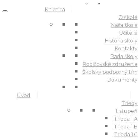
Knižnica
O škole
Naša škola
Učitelia
História školy
Kontakty
Rada školy
Rodičovské združenie
Školský podporný tím
Dokumenty
Úvod
Triedy
1. stupeň
Trieda 1.A
Trieda 1.B
Trieda 1.C