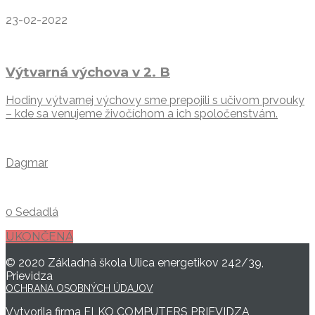
23-02-2022
Výtvarná výchova v 2. B
Hodiny výtvarnej výchovy sme prepojili s učivom prvouky
– kde sa venujeme živočíchom a ich spoločenstvám.
Dagmar
0 Sedadlá
UKONČENÁ
© 2020 Základná škola Ulica energetikov 242/39,
Prievidza
OCHRANA OSOBNÝCH ÚDAJOV
Vytvorila firma
ELKO COMPUTERS PRIEVIDZA