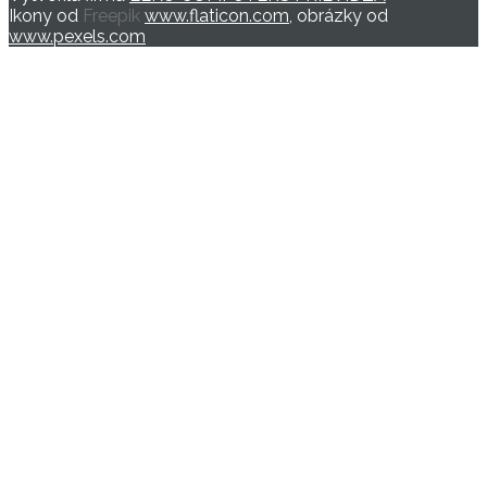
Ikony od
Freepik
www.flaticon.com
, obrázky od
www.pexels.com