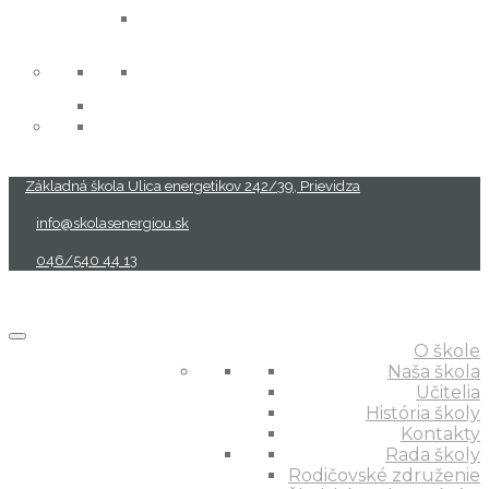
projekty
Základná škola Ulica energetikov 242/39, Prievidza
info@skolasenergiou.sk
046/540 44 13
O škole
Naša škola
Učitelia
História školy
Kontakty
Rada školy
Rodičovské združenie