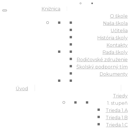
Knižnica
O škole
Naša škola
Učitelia
História školy
Kontakty
Rada školy
Rodičovské združenie
Školský podporný tím
Dokumenty
Úvod
Triedy
1. stupeň
Trieda 1.A
Trieda 1.B
Trieda 1.C