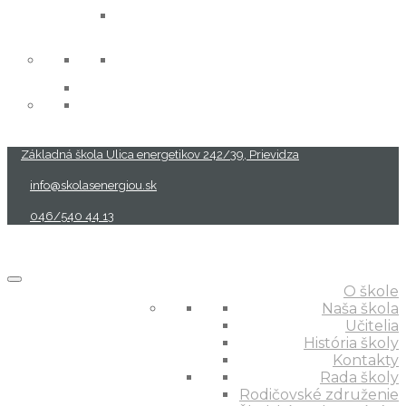
projekty
Základná škola Ulica energetikov 242/39, Prievidza
info@skolasenergiou.sk
046/540 44 13
O škole
Naša škola
Učitelia
História školy
Kontakty
Rada školy
Rodičovské združenie