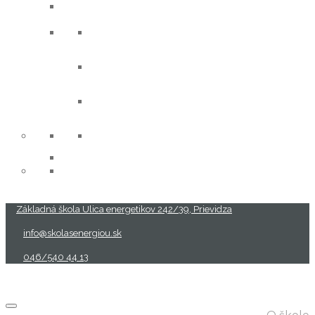
oznamy
aktivity
projekty
Základná škola Ulica energetikov 242/39, Prievidza
info@skolasenergiou.sk
046/540 44 13