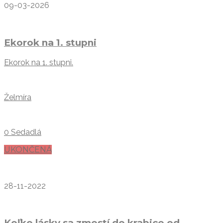
09-03-2026
Ekorok na 1. stupni
Ekorok na 1. stupni.
Želmíra
0 Sedadlá
UKONČENÁ
28-11-2022
Koľko lásky sa zmestí do krabice od