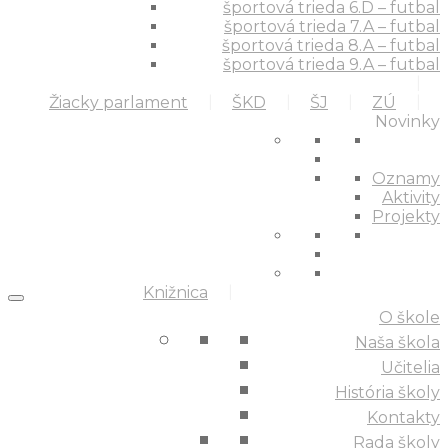
športová trieda 6.D – futbal
športová trieda 7.A – futbal
športová trieda 8.A – futbal
športová trieda 9.A – futbal
Žiacky parlament
ŠKD
ŠJ
ZÚ
Novinky
Oznamy
Aktivity
Projekty
Knižnica
O škole
Naša škola
Učitelia
História školy
Kontakty
Rada školy