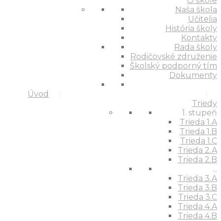
O škole
Naša škola
Učitelia
História školy
Kontakty
Rada školy
Rodičovské združenie
Školský podporný tím
Dokumenty
Úvod
Triedy
1. stupeň
Trieda 1.A
Trieda 1.B
Trieda 1.C
Trieda 2.A
Trieda 2.B
...
Trieda 3.A
Trieda 3.B
Trieda 3.C
Trieda 4.A
Trieda 4.B