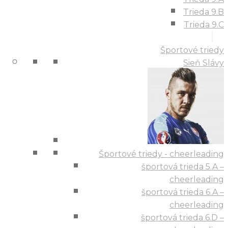
Trieda 9.B
Trieda 9.C
Športové triedy
Sieň Slávy
Športové triedy - cheerleading
športová trieda 5.A –
cheerleading
športová trieda 6.A –
cheerleading
športová trieda 6.D –