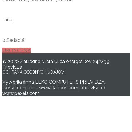
Jana
0 Sedadlá
UKONČENÁ
© 2020 Základná škola Ulica energetikov 242/39,
Prievidza
OCHRANA OSOBNÝCH ÚDAJOV
Vytvorila firma
ELKO COMPUTERS PRIEVIDZA
Ikony od
Freepik
www.flaticon.com
, obrázky od
www.pexels.com