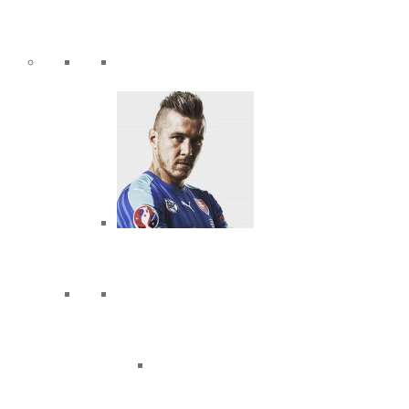
športové triedy
sieň slávy
športové triedy -
cheerleading
športová trieda 5.a –
cheerleading
športová trieda 6.a –