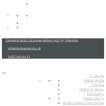
projekty
Základná škola Ulica energetikov 242/39, Prievidza
info@skolasenergiou.sk
046/540 44 13
O škole
Naša škola
Učitelia
História školy
Kontakty
Rada školy
Rodičovské združenie