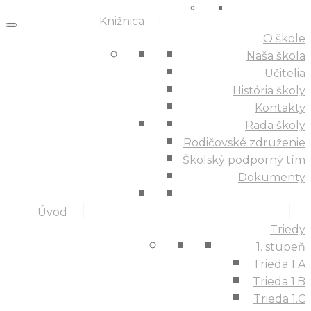
Knižnica
O škole
Naša škola
Učitelia
História školy
Kontakty
Rada školy
Rodičovské združenie
Školský podporný tím
Dokumenty
Úvod
Triedy
1. stupeň
Trieda 1.A
Trieda 1.B
Trieda 1.C