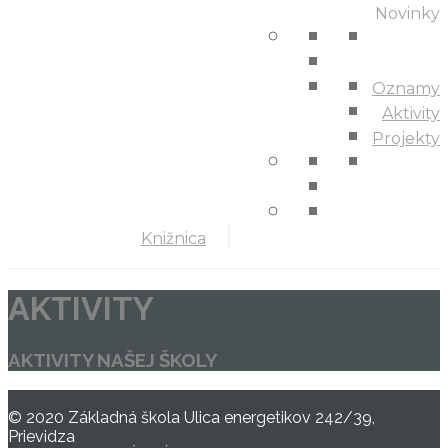
Novinky
Oznamy
Aktivity
Projekty
Knižnica
AKTIVITY
AKTIVITY NAŠEJ ŠKOLY
© 2020 Základná škola Ulica energetikov 242/39,
Prievidza