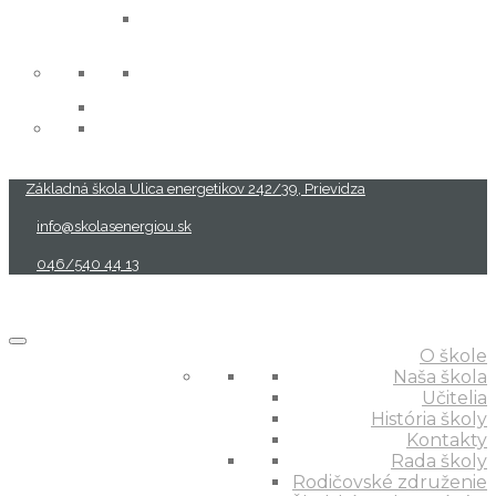
projekty
Základná škola Ulica energetikov 242/39, Prievidza
info@skolasenergiou.sk
046/540 44 13
O škole
Naša škola
Učitelia
História školy
Kontakty
Rada školy
Rodičovské združenie