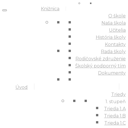
Knižnica
O škole
Naša škola
Učitelia
História školy
Kontakty
Rada školy
Rodičovské združenie
Školský podporný tím
Dokumenty
Úvod
Triedy
1. stupeň
Trieda 1.A
Trieda 1.B
Trieda 1.C