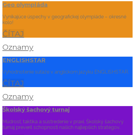
Geo olympiáda
Vynikajúce úspechy v geografickej olympiáde – okresné
kolo!
ČÍTAJ
Oznamy
ENGLISHSTAR
Vyhodnotenie súťaže v anglickom jazyku ENGLISHSTAR.
ČÍTAJ
Oznamy
Školský šachový turnaj
Múdrosť, taktika a sústredenie v praxi. Školský šachový
turnaj preveril schopnosti našich najlepších stratégov.