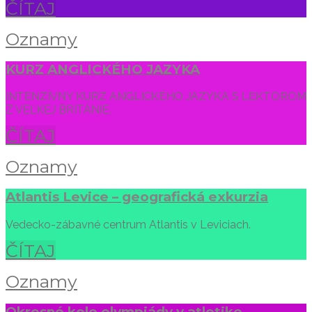
ČÍTAJ
Oznamy
KURZ ANGLICKÉHO JAZYKA
INTENZÍVNY KURZ ANGLICKÉHO JAZYKA S LEKTOROM
Z VEĽKEJ BRITÁNIE.
ČÍTAJ
Oznamy
Atlantis Levice – geografická exkurzia
Vedecko-zábavné centrum Atlantis v Leviciach.
ČÍTAJ
Oznamy
Okresné kolo olympiády v atletike