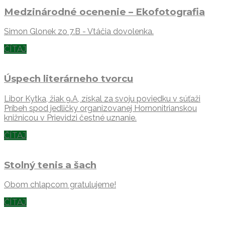
Medzinárodné ocenenie – Ekofotografia
Simon Glonek zo 7.B - Vtáčia dovolenka.
ČÍTAJ
Úspech literárneho tvorcu
Libor Kytka, žiak 9.A, získal za svoju poviedku v súťaži
Príbeh spod jedličky organizovanej Hornonitrianskou
knižnicou v Prievidzi čestné uznanie.
ČÍTAJ
Stolný tenis a šach
Obom chlapcom gratulujeme!
ČÍTAJ