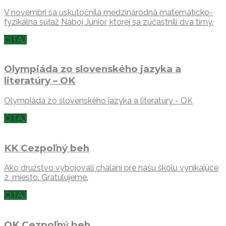
V novembri sa uskutočnila medzinárodná matematicko-
fyzikálna súťaž Náboj Junior, ktorej sa zúčastnili dva tímy.
ČÍTAJ
Olympiáda zo slovenského jazyka a
literatúry – OK
Olympiáda zo slovenského jazyka a literatúry - OK
ČÍTAJ
KK Cezpoľný beh
Ako družstvo vybojovali chalani pre našu školu vynikajúce
2. miesto. Gratulujeme.
ČÍTAJ
OK Cezpoľný beh