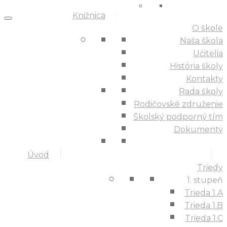
Knižnica
O škole
Naša škola
Učitelia
História školy
Kontakty
Rada školy
Rodičovské združenie
Školský podporný tím
Dokumenty
Úvod
Triedy
1. stupeň
Trieda 1.A
Trieda 1.B
Trieda 1.C