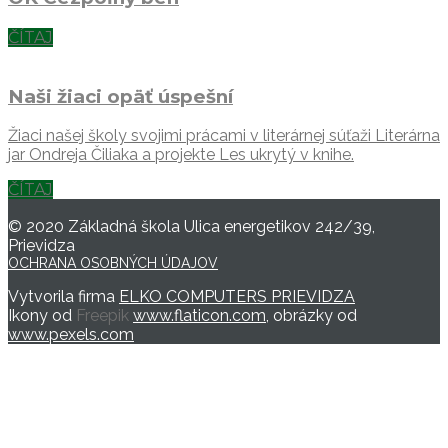
ČÍTAJ
Naši žiaci opäť úspešní
Žiaci našej školy svojimi prácami v literárnej súťaži Literárna
jar Ondreja Čiliaka a projekte Les ukrytý v knihe.
ČÍTAJ
© 2020 Základná škola Ulica energetikov 242/39,
Prievidza
OCHRANA OSOBNÝCH ÚDAJOV
Vytvorila firma
ELKO COMPUTERS PRIEVIDZA
Ikony od
Freepik
www.flaticon.com
, obrázky od
www.pexels.com