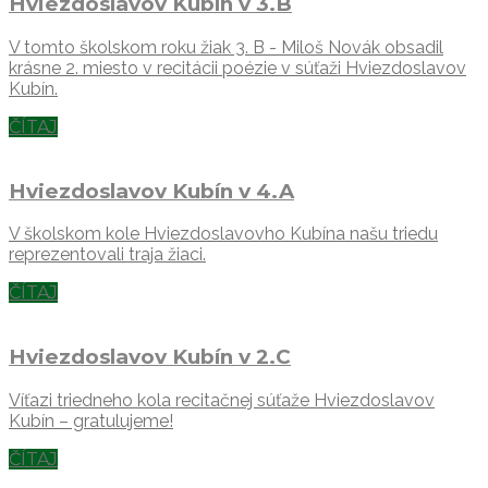
Hviezdoslavov Kubín v 3.B
V tomto školskom roku žiak 3. B - Miloš Novák obsadil
krásne 2. miesto v recitácii poézie v súťaži Hviezdoslavov
Kubín.
ČÍTAJ
Hviezdoslavov Kubín v 4.A
V školskom kole Hviezdoslavovho Kubína našu triedu
reprezentovali traja žiaci.
ČÍTAJ
Hviezdoslavov Kubín v 2.C
Víťazi triedneho kola recitačnej súťaže Hviezdoslavov
Kubín – gratulujeme!
ČÍTAJ