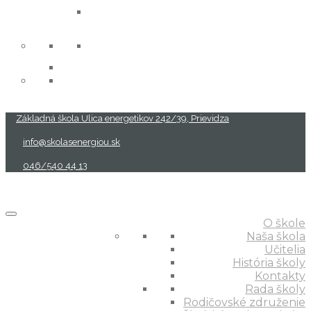
projekty
Základná škola Ulica energetikov 242/39, Prievidza
info@skolasenergiou.sk
046/540 44 13
O škole
Naša škola
Učitelia
História školy
Kontakty
Rada školy
Rodičovské združenie