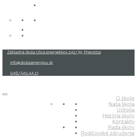
projekty
Základná škola Ulica energetikov 242/39, Prievidza
info@skolasenergiou.sk
046/540 44 13
O škole
Naša škola
Učitelia
História školy
Kontakty
Rada školy
Rodičovské združenie