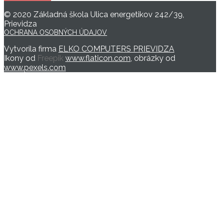
© 2020 Základná škola Ulica energetikov 242/39,
Prievidza
OCHRANA OSOBNÝCH ÚDAJOV
Vytvorila firma
ELKO COMPUTERS PRIEVIDZA
Ikony od
Freepik
www.flaticon.com
, obrázky od
www.pexels.com