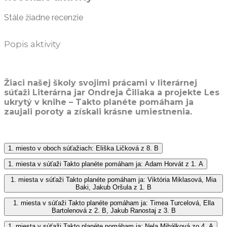
Stále žiadne recenzie
Popis aktivity
Žiaci našej školy svojimi prácami v literárnej
súťaži Literárna jar Ondreja Čiliaka a projekte Les
ukrytý v knihe – Takto planéte pomáham ja
zaujali poroty a získali krásne umiestnenia.
1. miesto v oboch súťažiach: Eliška Ličková z 8. B
1. miesta v súťaži Takto planéte pomáham ja: Adam Horvát z 1. A
1. miesta v súťaži Takto planéte pomáham ja: Viktória Miklasová, Mia
Baki, Jakub Oršula z 1. B
1. miesta v súťaži Takto planéte pomáham ja: Timea Turcelová, Ella
Bartolenová z 2. B, Jakub Ranostaj z 3. B
1. miesta v súťaži Takto planéte pomáham ja: Nela Mihálková zo 4. A