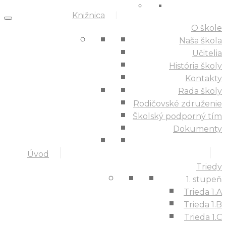
Knižnica
O škole
Naša škola
Učitelia
História školy
Kontakty
Rada školy
Rodičovské združenie
Školský podporný tím
Dokumenty
Úvod
Triedy
1. stupeň
Trieda 1.A
Trieda 1.B
Trieda 1.C