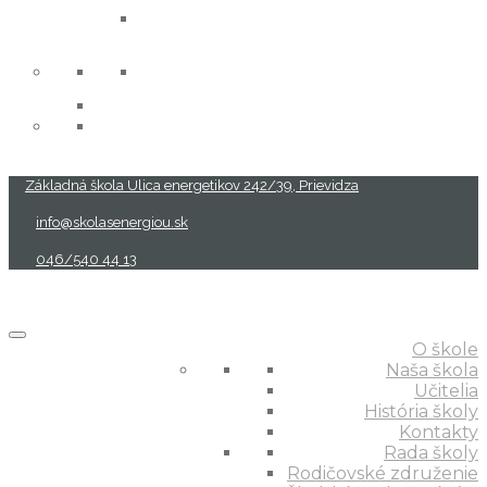
projekty
Základná škola Ulica energetikov 242/39, Prievidza
info@skolasenergiou.sk
046/540 44 13
O škole
Naša škola
Učitelia
História školy
Kontakty
Rada školy
Rodičovské združenie