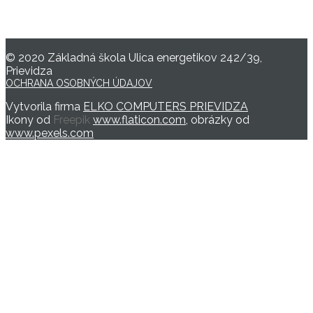
© 2020 Základná škola Ulica energetikov 242/39,
Prievidza
OCHRANA OSOBNÝCH ÚDAJOV
Vytvorila firma
ELKO COMPUTERS PRIEVIDZA
Ikony od
Freepik
www.flaticon.com
, obrázky od
www.pexels.com