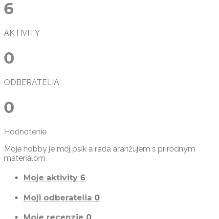
6
AKTIVITY
0
ODBERATELIA
0
Hodnotenie
Moje hobby je môj psík a rada aranžujem s prírodným
materiálom.
Moje aktivity
6
Moji odberatelia
0
Moje recenzie
0