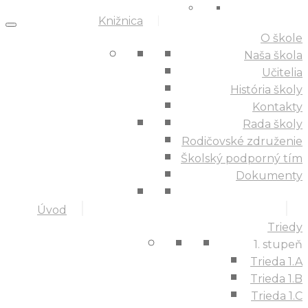
Knižnica
O škole
Naša škola
Učitelia
História školy
Kontakty
Rada školy
Rodičovské združenie
Školský podporný tím
Dokumenty
Úvod
Triedy
1. stupeň
Trieda 1.A
Trieda 1.B
Trieda 1.C