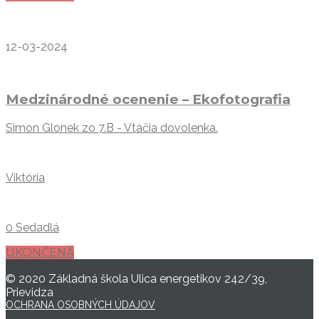
12-03-2024
Medzinárodné ocenenie – Ekofotografia
Simon Glonek zo 7.B - Vtáčia dovolenka.
Viktória
0 Sedadlá
UKONČENÁ
© 2020 Základná škola Ulica energetikov 242/39,
Prievidza
OCHRANA OSOBNÝCH ÚDAJOV