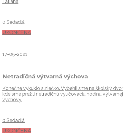
Tatiana
0 Sedadlá
UKONČENÁ
17-05-2021
Netradičná výtvarná výchova
Konečne vykuklo slniečko. Vybehli sme na školský dvor,
kde sme prežili netradičnú vyučovaciu hodinu výtvarnej
výchovy.
0 Sedadlá
UKONČENÁ