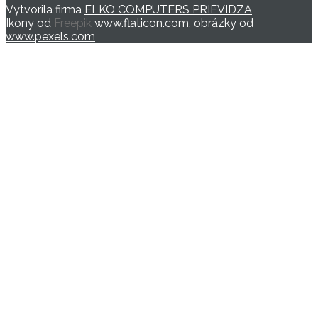
Vytvorila firma
ELKO COMPUTERS PRIEVIDZA
Ikony od
Freepik
www.flaticon.com
, obrázky od
www.pexels.com