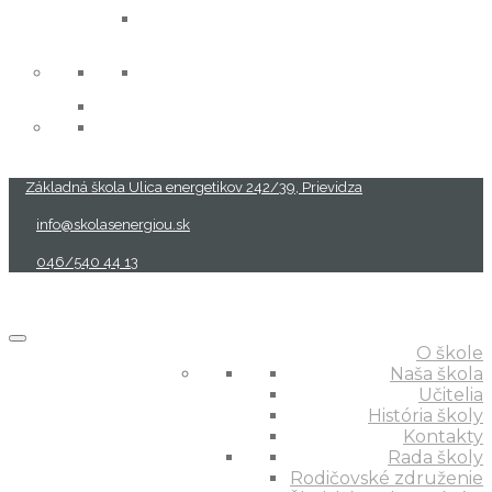
projekty
Základná škola Ulica energetikov 242/39, Prievidza
info@skolasenergiou.sk
046/540 44 13
O škole
Naša škola
Učitelia
História školy
Kontakty
Rada školy
Rodičovské združenie