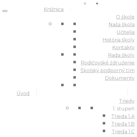
Knižnica
O škole
Naša škola
Učitelia
História školy
Kontakty
Rada školy
Rodičovské združenie
Školský podporný tím
Dokumenty
Úvod
Triedy
1. stupeň
Trieda 1.A
Trieda 1.B
Trieda 1.C