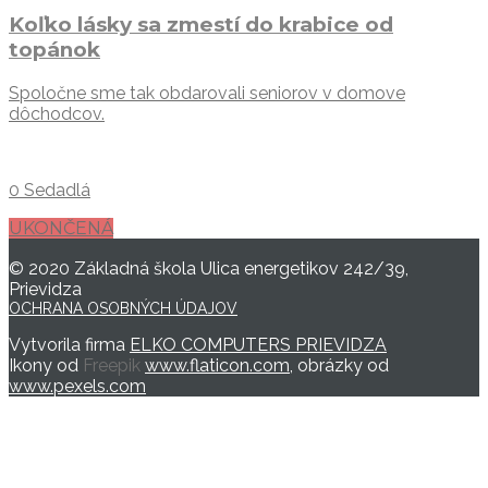
Koľko lásky sa zmestí do krabice od
topánok
Spoločne sme tak obdarovali seniorov v domove
dôchodcov.
0 Sedadlá
UKONČENÁ
© 2020 Základná škola Ulica energetikov 242/39,
Prievidza
OCHRANA OSOBNÝCH ÚDAJOV
Vytvorila firma
ELKO COMPUTERS PRIEVIDZA
Ikony od
Freepik
www.flaticon.com
, obrázky od
www.pexels.com