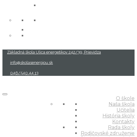
projekty
Základná škola Ulica energetikov 242/39, Prievidza
info@skolasenergiou.sk
046/540 44 13
O škole
Naša škola
Učitelia
História školy
Kontakty
Rada školy
Rodičovské združenie