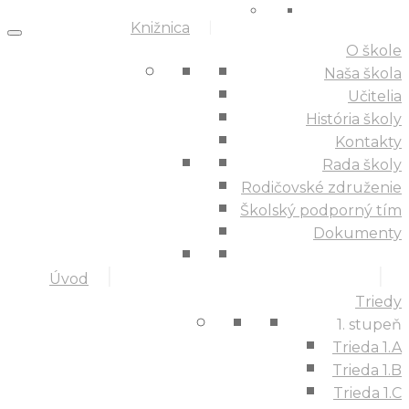
Knižnica
O škole
Naša škola
Učitelia
História školy
Kontakty
Rada školy
Rodičovské združenie
Školský podporný tím
Dokumenty
Úvod
Triedy
1. stupeň
Trieda 1.A
Trieda 1.B
Trieda 1.C