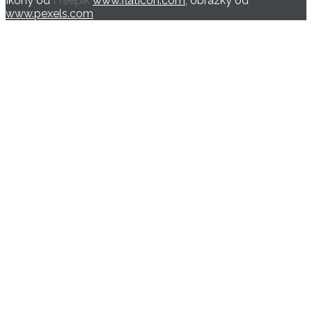
Ikony od
Freepik
www.flaticon.com
, obrázky od
www.pexels.com