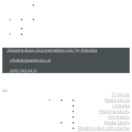
projekty
Základná škola Ulica energetikov 242/39, Prievidza
info@skolasenergiou.sk
046/540 44 13
O škole
Naša škola
Učitelia
História školy
Kontakty
Rada školy
Rodičovské združenie