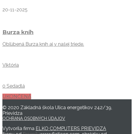
20-11-2025
Burza kníh
Obľúbená Burza kníh aj v našej triede.
Viktória
0 Sedadlá
UKONČENÁ
© 2020 Základná škola Ulica energetikov 242/39,
Prievidza
OCHRANA OSOBNÝCH ÚDAJOV
Vytvorila firma
ELKO COMPUTERS PRIEVIDZA