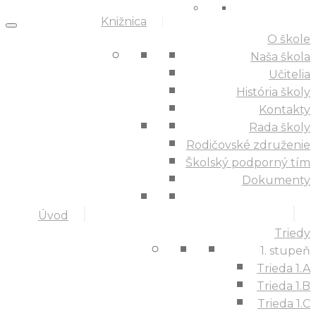
Knižnica
O škole
Naša škola
Učitelia
História školy
Kontakty
Rada školy
Rodičovské združenie
Školský podporný tím
Dokumenty
Úvod
Triedy
1. stupeň
Trieda 1.A
Trieda 1.B
Trieda 1.C