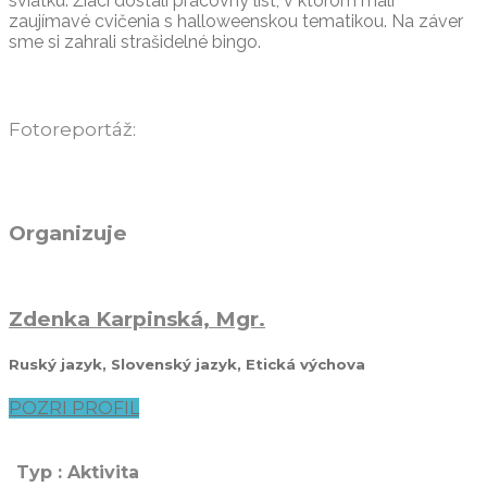
sviatku. Žiaci dostali pracovný list, v ktorom mali
zaujímavé cvičenia s halloweenskou tematikou. Na záver
sme si zahrali strašidelné bingo.
Fotoreportáž:
Organizuje
Zdenka Karpinská, Mgr.
Ruský jazyk, Slovenský jazyk, Etická výchova
POZRI PROFIL
Typ : Aktivita