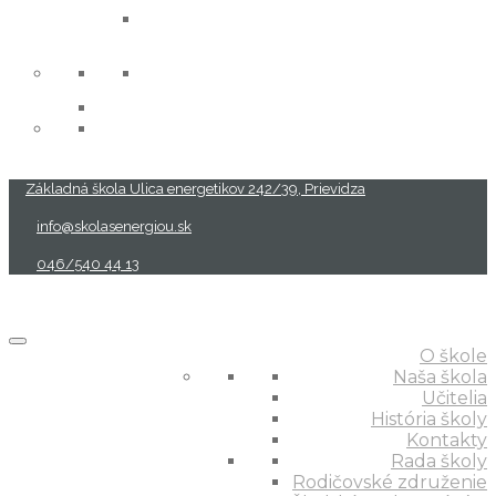
projekty
Základná škola Ulica energetikov 242/39, Prievidza
info@skolasenergiou.sk
046/540 44 13
O škole
Naša škola
Učitelia
História školy
Kontakty
Rada školy
Rodičovské združenie