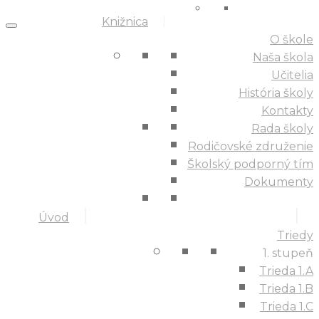
Knižnica
O škole
Naša škola
Učitelia
História školy
Kontakty
Rada školy
Rodičovské združenie
Školský podporný tím
Dokumenty
Úvod
Triedy
1. stupeň
Trieda 1.A
Trieda 1.B
Trieda 1.C