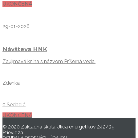
UKONČENÁ
29-01-2026
Návšteva HNK
Zaujímavá kniha s názvom Príšerná veda.
Zdenka
0 Sedadlá
UKONČENÁ
© 2020 Základná škola Ulica energetikov 242/39,
Prievidza