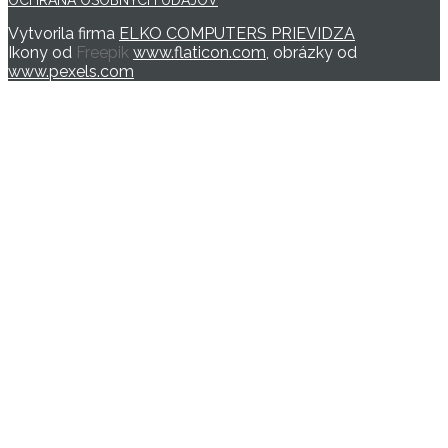
OCHRANA OSOBNÝCH ÚDAJOV
Vytvorila firma
ELKO COMPUTERS PRIEVIDZA
Ikony od
Freepik
www.flaticon.com
, obrázky od
www.pexels.com