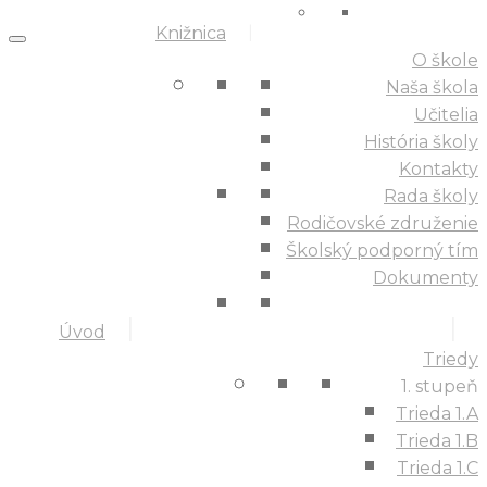
Knižnica
O škole
Naša škola
Učitelia
História školy
Kontakty
Rada školy
Rodičovské združenie
Školský podporný tím
Dokumenty
Úvod
Triedy
1. stupeň
Trieda 1.A
Trieda 1.B
Trieda 1.C