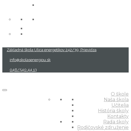
projekty
Základná škola Ulica energetikov 242/39, Prievidza
info@skolasenergiou.sk
046/540 44 13
O škole
Naša škola
Učitelia
História školy
Kontakty
Rada školy
Rodičovské združenie