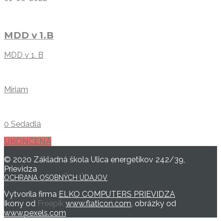
MDD v 1.B
MDD v 1. B
Miriam
0 Sedadlá
UKONČENÁ
© 2020 Základná škola Ulica energetikov 242/39,
Prievidza
OCHRANA OSOBNÝCH ÚDAJOV
Vytvorila firma
ELKO COMPUTERS PRIEVIDZA
Ikony od
Freepik
www.flaticon.com
, obrázky od
www.pexels.com