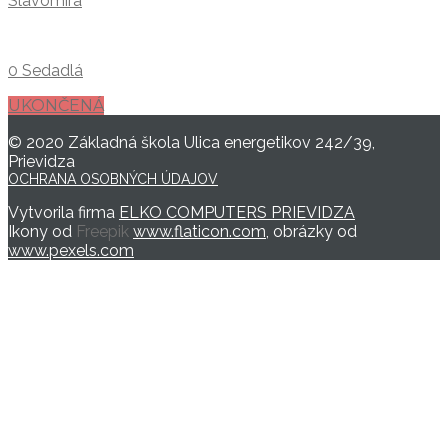
Slavomíra
0 Sedadlá
UKONČENÁ
© 2020 Základná škola Ulica energetikov 242/39,
Prievidza
OCHRANA OSOBNÝCH ÚDAJOV
Vytvorila firma
ELKO COMPUTERS PRIEVIDZA
Ikony od
Freepik
www.flaticon.com
, obrázky od
www.pexels.com