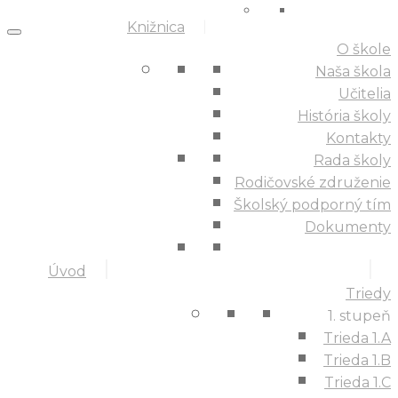
Knižnica
O škole
Naša škola
Učitelia
História školy
Kontakty
Rada školy
Rodičovské združenie
Školský podporný tím
Dokumenty
Úvod
Triedy
1. stupeň
Trieda 1.A
Trieda 1.B
Trieda 1.C