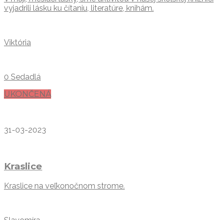
vyjadrili lásku ku čítaniu, literatúre, knihám.
Viktória
0 Sedadlá
UKONČENÁ
31-03-2023
Kraslice
Kraslice na veľkonočnom strome.