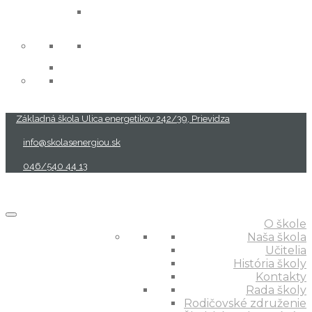
projekty
Základná škola Ulica energetikov 242/39, Prievidza
info@skolasenergiou.sk
046/540 44 13
O škole
Naša škola
Učitelia
História školy
Kontakty
Rada školy
Rodičovské združenie