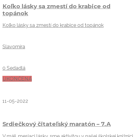
Koľko lásky sa zmestí do krabice od
topánok
Koľko lásky sa zmestí do krabice od topánok
Slavomíra
0 Sedadlá
UKONČENÁ
11-05-2022
Srdiečkový čitateľský maratón – 7.A
V máji, mesiaci lásky, sme aktivitou v našej školskej knižnici