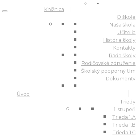
Knižnica
O škole
Naša škola
Učitelia
História školy
Kontakty
Rada školy
Rodičovské združenie
Školský podporný tím
Dokumenty
Úvod
Triedy
1. stupeň
Trieda 1.A
Trieda 1.B
Trieda 1.C