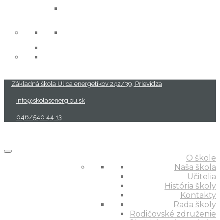
projekty
Základná škola Ulica energetikov 242/39, Prievidza
info@skolasenergiou.sk
046/540 44 13
O škole
Naša škola
Učitelia
História školy
Kontakty
Rada školy
Rodičovské združenie