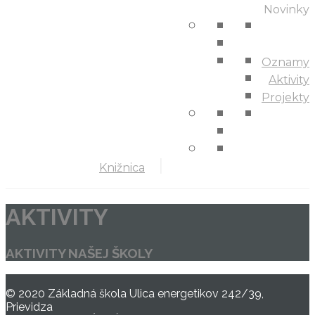
Novinky
Oznamy
Aktivity
Projekty
Knižnica
AKTIVITY
AKTIVITY NAŠEJ ŠKOLY
© 2020 Základná škola Ulica energetikov 242/39,
Prievidza