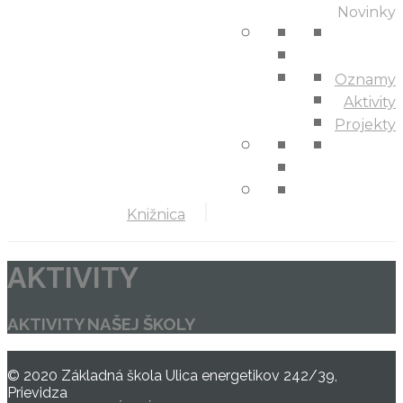
Novinky
Oznamy
Aktivity
Projekty
Knižnica
AKTIVITY
AKTIVITY NAŠEJ ŠKOLY
© 2020 Základná škola Ulica energetikov 242/39,
Prievidza