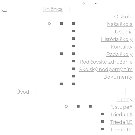
Knižnica
O škole
Naša škola
Učitelia
História školy
Kontakty
Rada školy
Rodičovské združenie
Školský podporný tím
Dokumenty
Úvod
Triedy
1. stupeň
Trieda 1.A
Trieda 1.B
Trieda 1.C