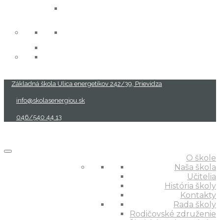
projekty
Základná škola Ulica energetikov 242/39, Prievidza
info@skolasenergiou.sk
046/540 44 13
O škole
Naša škola
Učitelia
História školy
Kontakty
Rada školy
Rodičovské združenie